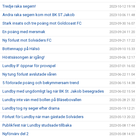
Tredje raka segern!
2023-10-12 19:18
Andra raka segern kom mot BK ST:Jakob
2023-10-06 11:48
Stark insats och tre poäng mot Goldcoast FC
2023-09-30 16:07
En poäng med mersmak
2023-09-24 11:20
Ny förlust mot Solväders FC
2023-09-21 17:22
Bottennapp på Hälsö
2023-09-10 15:33
Höstsäsongen är igång!
2023-09-06 12:17
Lundby IF öppnar för provspel
2023-07-01 16:02
Ny tung förlust avslutade våren
2023-06-22 11:04
5 förlorade poäng och bekymmersam trend
2023-06-15 14:38
Lundby med ungdomligt lag när BK St. Jakob besegrades
2023-06-02 15:54
Lundby inte vän med bollen på Bläsebovallen
2023-05-28 21:32
Lundby tog ny seger efter drama
2023-05-19 12:21
Förlust för Lundby när man gästade Solväders
2023-05-13 20:22
Publikfest när Lundby studsade tillbaka
2023-05-08 17:44
Nyförvärv del 2
2023-05-08 14:51