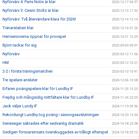
Nyförvärv 4: Paris Notis är klar
2025-12-17 04:37
Nyförvärv 3: Cewin Stoltz är klar
2025-12-15 17:32
Nyförvärv: Två återvändare klara för 2026!
2025-12-14 15:14
Tränarstaben klar
2025-12-14 01:26
Herrseniorerna öppnar för provspel
2025-10-21 15:29
Björn tackar för sig
2025-09-03 09:01
Nyförvärv
2025-03-12 11:06
HM
2025-03-12 10:21
2-2 i första träningsmatchen
2025-02-10 10:41
Tre spelare ansluter
2024-12-06 10:58
Erfaren poängspelare klar för Lundby IF
2024-11-25 15:23
Frejdig och mångsidig mittfältare klar för Lundby IF
2024-11-24 22:59
Jack väljer Lundy IF
2024-11-19 09:36
Rekordungt Lundby tog poäng i säsongsavslutningen
2024-10-23 13:34
Serieseger säkrades efter sedvanlig dramatik
2024-10-18 23:38
Gedigen försvarsinsats överskuggades av tråkigt efterspel
2024-10-18 23:12