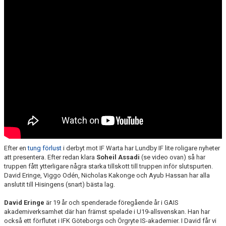
DOKUMENT
KONTAKT
Efter en
tung förlust
i derbyt mot IF Warta
har Lundby IF lite roligare nyheter
att presentera. Efter redan klara
Soheil Assadi
(se video ovan) så har
truppen fått ytterligare några starka tillskott till truppen inför slutspurten.
David Eringe, Viggo Odén, Nicholas Kakonge och Ayub Hassan har alla
anslutit till Hisingens (snart) bästa lag.
David Eringe
är 19 år och spenderade föregående år i GAIS
akademiverksamhet där han främst spelade i U19-allsvenskan. Han har
också ett förflutet i IFK Göteborgs och Örgryte IS-akademier. I David får vi