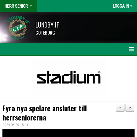
HERR SENIOR
LOGGA IN
LUNDBY IF
GÖTEBORG
HEM
NYHETER
KALENDER
MATCHER
Fyra nya spelare ansluter till
<
>
TRUPPEN
herrseniorerna
2024-08-29 15:41
BILDGALLERI