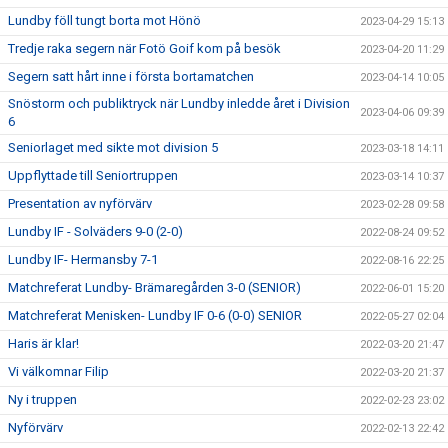
Lundby föll tungt borta mot Hönö
2023-04-29 15:13
Tredje raka segern när Fotö Goif kom på besök
2023-04-20 11:29
Segern satt hårt inne i första bortamatchen
2023-04-14 10:05
Snöstorm och publiktryck när Lundby inledde året i Division
2023-04-06 09:39
6
Seniorlaget med sikte mot division 5
2023-03-18 14:11
Uppflyttade till Seniortruppen
2023-03-14 10:37
Presentation av nyförvärv
2023-02-28 09:58
Lundby IF - Solväders 9-0 (2-0)
2022-08-24 09:52
Lundby IF- Hermansby 7-1
2022-08-16 22:25
Matchreferat Lundby- Brämaregården 3-0 (SENIOR)
2022-06-01 15:20
Matchreferat Menisken- Lundby IF 0-6 (0-0) SENIOR
2022-05-27 02:04
Haris är klar!
2022-03-20 21:47
Vi välkomnar Filip
2022-03-20 21:37
Ny i truppen
2022-02-23 23:02
Nyförvärv
2022-02-13 22:42