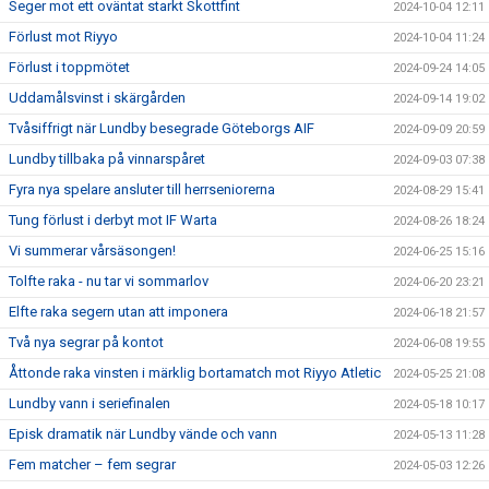
Seger mot ett oväntat starkt Skottfint
2024-10-04 12:11
Förlust mot Riyyo
2024-10-04 11:24
Förlust i toppmötet
2024-09-24 14:05
Uddamålsvinst i skärgården
2024-09-14 19:02
Tvåsiffrigt när Lundby besegrade Göteborgs AIF
2024-09-09 20:59
Lundby tillbaka på vinnarspåret
2024-09-03 07:38
Fyra nya spelare ansluter till herrseniorerna
2024-08-29 15:41
Tung förlust i derbyt mot IF Warta
2024-08-26 18:24
Vi summerar vårsäsongen!
2024-06-25 15:16
Tolfte raka - nu tar vi sommarlov
2024-06-20 23:21
Elfte raka segern utan att imponera
2024-06-18 21:57
Två nya segrar på kontot
2024-06-08 19:55
Åttonde raka vinsten i märklig bortamatch mot Riyyo Atletic
2024-05-25 21:08
Lundby vann i seriefinalen
2024-05-18 10:17
Episk dramatik när Lundby vände och vann
2024-05-13 11:28
Fem matcher – fem segrar
2024-05-03 12:26