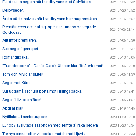
Fjärde raka segern när Lundby vann mot Solväders
2024-04-25 13:32
Derbyseger!
2024-04-20 15:52
Årets bästa halvlek när Lundby vann hemmapremiären
2024-04-16 18:57
Premiärnerver och hafsigt spel när Lundby besegrade
2024-04-06 21:14
Goldcoast
Allt inför premiären!
2024-04-06 10:30
Storseger i genrepet
2024-03-21 13:37
Rolf är tillbaka!
2024-03-13 15:05
"Transferbomb" - Daniel Garcia Olsson klar för återkomst!
2024-03-06 17:10
Tom och Arvid ansluter!
2024-03-06 11:39
Seger mot Kärra!
2024-02-15 15:54
Sur uddamålsförlust borta mot Hisingsbacka
2024-02-10 19:41
Seger i HM-premiären!
2024-02-05 21:57
Abdi är klar!
2024-01-19 14:45
Nytillskott i seniortruppen
2023-11-20 12:18
Lundby avslutade säsongen med femte (!) raka segern
2023-10-23 10:34
Tre nya pinnar efter välspelad match mot Hjuvik
2023-10-17 17:33