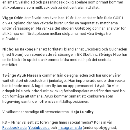
en smart, välskolad och passningsskicklig spelare som primärt kommer
att konkurrera som mittback och på det centrala mittfältet.
Viggo Odén
är målvakt och även han 19 år. Han ansluter från Riala GOIF i
div 4 Uppland där han vaktade buren under en majoritet av matcherna
under vårsäsongen. Nu vankas det studier i Göteborg och han ansluter för
att kämpa om förstaplatsen mellan stolparna med våra övriga tre
målvakter.
Nicholas Kakonge
har ett förflutet i bland annat Eriksberg och Guldheden
(med Göran) och spenderade vårsäsongen i BK Skottfint. 36-årige Nico har
en fin blick för spelet och kommer bidra med rutin på det centrala
mittfältet.
18-årige
Ayub Hassan
kommer från de egna leden och har under våren
varit ett stort utropstecken i juniorlaget. Han imponerade under den vecka
han tränade med A-laget och flyttas nu upp permanent. I Ayub får vi en
ödmjuk kille och individuellt skicklig fotbollsspelare med fint driv med boll
och förmåga att utmana. Ayub kommer primärt att konkurrera som
högerwing samt i den offensiva mittfältspositionen.
Vi välkomnar samtliga till herrseniorerna.
Heja Lundby!
P.S – Ni har väl sett att föreningen finns i social media? Kolla in vår
Facebooksida
,
Youtubesida
och
Instagramsida
(under uppbyggnad,