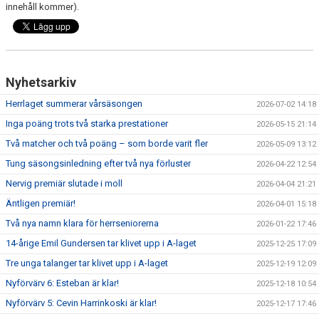
innehåll kommer).
Nyhetsarkiv
Herrlaget summerar vårsäsongen
2026-07-02 14:18
Inga poäng trots två starka prestationer
2026-05-15 21:14
Två matcher och två poäng – som borde varit fler
2026-05-09 13:12
Tung säsongsinledning efter två nya förluster
2026-04-22 12:54
Nervig premiär slutade i moll
2026-04-04 21:21
Äntligen premiär!
2026-04-01 15:18
Två nya namn klara för herrseniorerna
2026-01-22 17:46
14-årige Emil Gundersen tar klivet upp i A-laget
2025-12-25 17:09
Tre unga talanger tar klivet upp i A-laget
2025-12-19 12:09
Nyförvärv 6: Esteban är klar!
2025-12-18 10:54
Nyförvärv 5: Cevin Harrinkoski är klar!
2025-12-17 17:46