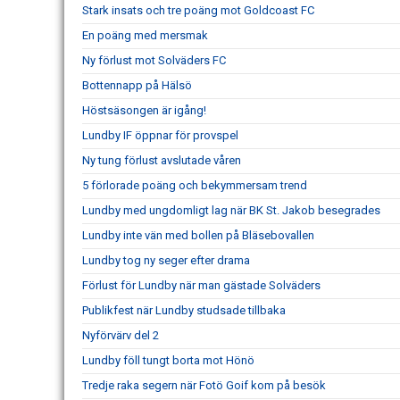
Stark insats och tre poäng mot Goldcoast FC
En poäng med mersmak
Ny förlust mot Solväders FC
Bottennapp på Hälsö
Höstsäsongen är igång!
Lundby IF öppnar för provspel
Ny tung förlust avslutade våren
5 förlorade poäng och bekymmersam trend
Lundby med ungdomligt lag när BK St. Jakob besegrades
Lundby inte vän med bollen på Bläsebovallen
Lundby tog ny seger efter drama
Förlust för Lundby när man gästade Solväders
Publikfest när Lundby studsade tillbaka
Nyförvärv del 2
Lundby föll tungt borta mot Hönö
Tredje raka segern när Fotö Goif kom på besök