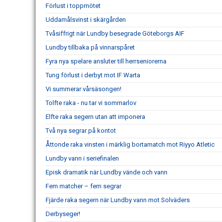
Förlust i toppmötet
Uddamålsvinst i skärgården
Tvåsiffrigt när Lundby besegrade Göteborgs AIF
Lundby tillbaka på vinnarspåret
Fyra nya spelare ansluter till herrseniorerna
Tung förlust i derbyt mot IF Warta
Vi summerar vårsäsongen!
Tolfte raka - nu tar vi sommarlov
Elfte raka segern utan att imponera
Två nya segrar på kontot
Åttonde raka vinsten i märklig bortamatch mot Riyyo Atletic
Lundby vann i seriefinalen
Episk dramatik när Lundby vände och vann
Fem matcher – fem segrar
Fjärde raka segern när Lundby vann mot Solväders
Derbyseger!