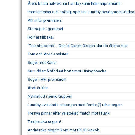
Årets bästa halvlek när Lundby vann hemmapremiären
Premiärnerver och hafsigt spel när Lundby besegrade Goldco
Allt inför premiären!
Storseger i genrepet
Rolf är tillbaka!
"Transferbomb" - Daniel Garcia Olsson klar för återkomst!
Tom och Arvid ansluter!
Seger mot Kärra!
Sur uddamålsförlust borta mot Hisingsbacka
Seger i HM-premiären!
Abdi är klar!
Nytillskott i seniortruppen
Lundby avslutade säsongen med femte (!) raka segern
Tre nya pinnar efter välspelad match mot Hjuvik
Tredje raka segern!
Andra raka segern kom mot BK ST:Jakob