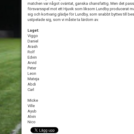
matchen var något oväntat, ganska chansfattig. Men det pass
försvarsspel mot ett Hjuvik som liksom Lundby producerat m
sig och kortvarig glädje för Lundby, som snabbt byttes till b
ustpelade sig, som vi måste ta lärdom av.
Laget:
Viggo
Daniel
Arash
Rolf
Edvin
Arvid
Peter
Leon
Mateja
Abdi
Carl
Micke
Ville
Ayub
Alvin
Nico