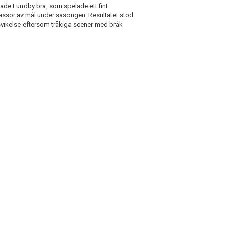
ade Lundby bra, som spelade ett fint
assor av mål under säsongen. Resultatet stod
esvikelse eftersom tråkiga scener med bråk