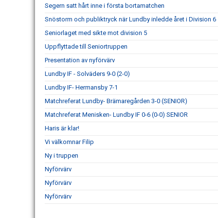
Segern satt hårt inne i första bortamatchen
Snöstorm och publiktryck när Lundby inledde året i Division 6
Seniorlaget med sikte mot division 5
Uppflyttade till Seniortruppen
Presentation av nyförvärv
Lundby IF - Solväders 9-0 (2-0)
Lundby IF- Hermansby 7-1
Matchreferat Lundby- Brämaregården 3-0 (SENIOR)
Matchreferat Menisken- Lundby IF 0-6 (0-0) SENIOR
Haris är klar!
Vi välkomnar Filip
Ny i truppen
Nyförvärv
Nyförvärv
Nyförvärv