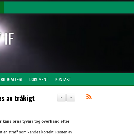
 IF
BILDGALLERI
DOKUMENT
KONTAKT
s av tråkigt
<
>
r känslorna tyvärr tog överhand efter
at en straff som kändes korrekt. Resten av