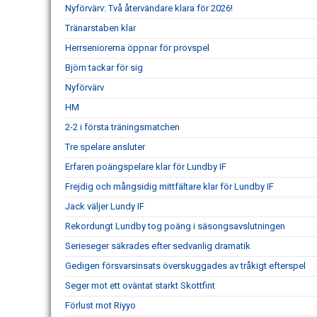
Nyförvärv: Två återvändare klara för 2026!
Tränarstaben klar
Herrseniorerna öppnar för provspel
Björn tackar för sig
Nyförvärv
HM
2-2 i första träningsmatchen
Tre spelare ansluter
Erfaren poängspelare klar för Lundby IF
Frejdig och mångsidig mittfältare klar för Lundby IF
Jack väljer Lundy IF
Rekordungt Lundby tog poäng i säsongsavslutningen
Serieseger säkrades efter sedvanlig dramatik
Gedigen försvarsinsats överskuggades av tråkigt efterspel
Seger mot ett oväntat starkt Skottfint
Förlust mot Riyyo