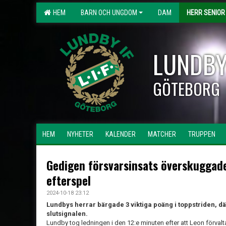
HEM
BARN OCH UNGDOM
DAM
HERR SENIOR
LUNDBY
GÖTEBORG
HEM
NYHETER
KALENDER
MATCHER
TRUPPEN
Gedigen försvarsinsats överskuggade
efterspel
2024-10-18 23:12
Lundbys herrar bärgade 3 viktiga poäng i toppstriden, dä
slutsignalen.
Lundby tog ledningen i den 12:e minuten efter att Leon förvalt