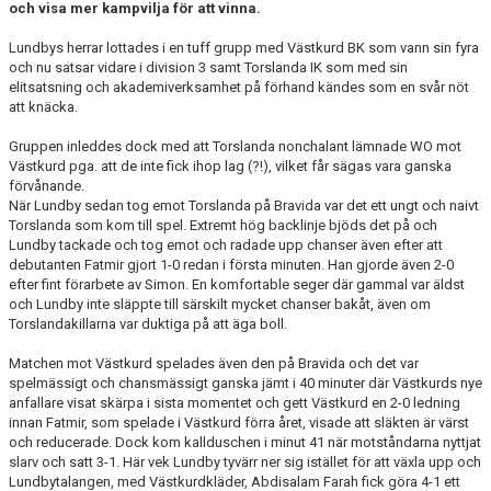
och visa mer kampvilja för att vinna
.
DOKUMENT
Lundbys herrar lottades i en tuff grupp med Västkurd BK som vann sin fyra
KONTAKT
och nu satsar vidare i division 3 samt Torslanda IK som med sin
elitsatsning och akademiverksamhet på förhand kändes som en svår nöt
att knäcka.
Gruppen inleddes dock med att Torslanda nonchalant lämnade WO mot
Västkurd pga. att de inte fick ihop lag (?!), vilket får sägas vara ganska
förvånande.
När Lundby sedan tog emot Torslanda på Bravida var det ett ungt och naivt
Torslanda som kom till spel. Extremt hög backlinje bjöds det på och
Lundby tackade och tog emot och radade upp chanser även efter att
debutanten Fatmir gjort 1-0 redan i första minuten. Han gjorde även 2-0
efter fint förarbete av Simon. En komfortable seger där gammal var äldst
och Lundby inte släppte till särskilt mycket chanser bakåt, även om
Torslandakillarna var duktiga på att äga boll.
Matchen mot Västkurd spelades även den på Bravida och det var
spelmässigt och chansmässigt ganska jämt i 40 minuter där Västkurds nye
anfallare visat skärpa i sista momentet och gett Västkurd en 2-0 ledning
innan Fatmir, som spelade i Västkurd förra året, visade att släkten är värst
och reducerade. Dock kom kallduschen i minut 41 när motståndarna nyttjat
slarv och satt 3-1. Här vek Lundby tyvärr ner sig istället för att växla upp och
Lundbytalangen, med Västkurdkläder, Abdisalam Farah fick göra 4-1 ett