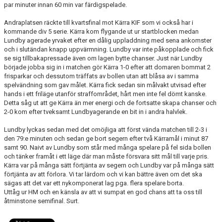
par minuter innan 60 min var färdigspelade.
Andraplatsen räckte till kvartsfinal mot Kärra KIF som vi också har i
kommande div 5 serie. Kärra kom flygande ut ur startblocken medan
Lundby agerade yrvaket efter en dålig uppladdning med sena ankomster
och i slutändan knapp uppvärmning. Lundby var inte påkopplade och fick
se sig tillbakapressade även om lagen bytte chanser. Just när Lundby
började jobba sig in i matchen gör Kärra 1-0 efter att domaren bommat 2
frisparkar och dessutom träffats av bollen utan att blåsa av i samma
spelvändning som gav målet. Kärra fick sedan sin målvakt utvisad efter
hands i ett friläge utanför straffområdet, hårt men inte fel dömt kanske.
Detta såg ut att ge Kärra än mer energi och de fortsatte skapa chanser och
2-0 kom efter tveksamt Lundbyagerande en bit in i andra halvlek.
Lundby lyckas sedan med det omöjliga att först vända matchen till 2-3 i
den 79:e minuten och sedan ge bort segern efter två Kärramål i minut 87
samt 90. Naivt av Lundby som står med många spelare på fel sida bollen
och tänker framåt i ett läge där man måste försvara sitt mål till varje pris.
Kärra var på många sätt förtjänta av segern och Lundby var på många sätt
förtjänta av att förlora. Vi tar lärdom och vi kan bättre även om det ska
sägas att det var ett nykomponerat lag pga. flera spelare borta.
Uttåg ur HM och en känsla av att vi sumpat en god chans att ta oss till
åtminstone semifinal. Surt.