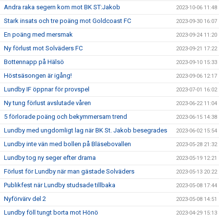
Andra raka segern kom mot BK ST:Jakob
2023-10-06 11:48
Stark insats och tre poäng mot Goldcoast FC
2023-09-30 16:07
En poäng med mersmak
2023-09-24 11:20
Ny förlust mot Solväders FC
2023-09-21 17:22
Bottennapp på Hälsö
2023-09-10 15:33
Höstsäsongen är igång!
2023-09-06 12:17
Lundby IF öppnar för provspel
2023-07-01 16:02
Ny tung förlust avslutade våren
2023-06-22 11:04
5 förlorade poäng och bekymmersam trend
2023-06-15 14:38
Lundby med ungdomligt lag när BK St. Jakob besegrades
2023-06-02 15:54
Lundby inte vän med bollen på Bläsebovallen
2023-05-28 21:32
Lundby tog ny seger efter drama
2023-05-19 12:21
Förlust för Lundby när man gästade Solväders
2023-05-13 20:22
Publikfest när Lundby studsade tillbaka
2023-05-08 17:44
Nyförvärv del 2
2023-05-08 14:51
Lundby föll tungt borta mot Hönö
2023-04-29 15:13