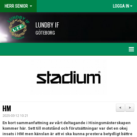
HERR SENIOR
LOGGA IN
LUNDBY IF
GÖTEBORG
HEM
NYHETER
KALENDER
MATCHER
HM
<
>
TRUPPEN
2025-03-12 10:21
En kort sammanfattning av vårt deltagande i Hisingsmästerskapen
BILDGALLERI
kommer här. Sett till motstånd och förutsättningar var det en okej
insats i HM men känslan är att vi ska kunna prestera betydligt bättre