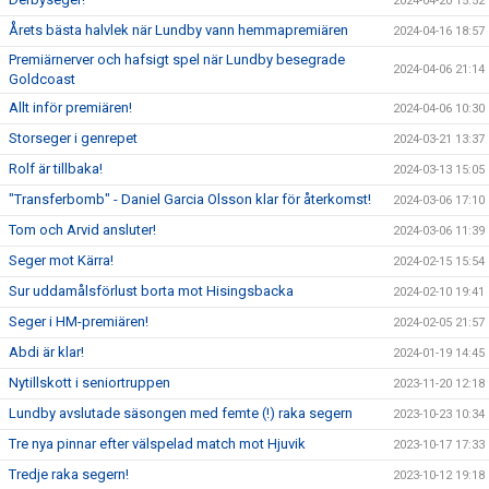
2024-04-20 15:52
Årets bästa halvlek när Lundby vann hemmapremiären
2024-04-16 18:57
Premiärnerver och hafsigt spel när Lundby besegrade
2024-04-06 21:14
Goldcoast
Allt inför premiären!
2024-04-06 10:30
Storseger i genrepet
2024-03-21 13:37
Rolf är tillbaka!
2024-03-13 15:05
"Transferbomb" - Daniel Garcia Olsson klar för återkomst!
2024-03-06 17:10
Tom och Arvid ansluter!
2024-03-06 11:39
Seger mot Kärra!
2024-02-15 15:54
Sur uddamålsförlust borta mot Hisingsbacka
2024-02-10 19:41
Seger i HM-premiären!
2024-02-05 21:57
Abdi är klar!
2024-01-19 14:45
Nytillskott i seniortruppen
2023-11-20 12:18
Lundby avslutade säsongen med femte (!) raka segern
2023-10-23 10:34
Tre nya pinnar efter välspelad match mot Hjuvik
2023-10-17 17:33
Tredje raka segern!
2023-10-12 19:18