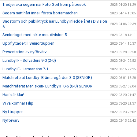
Tredje raka segern när Fotö Goif kom på besök
2023-04-20 11:29
Segern satt hårt inne i första bortamatchen
2023-04-14 10:05
Snöstorm och publiktryck när Lundby inledde året i Division
2023-04-06 09:39
6
Seniorlaget med sikte mot division 5
2023-03-18 14:11
Uppflyttade till Seniortruppen
2023-03-14 10:37
Presentation av nyförvärv
2023-02-28 09:58
Lundby IF - Solväders 9-0 (2-0)
2022-08-24 09:52
Lundby IF- Hermansby 7-1
2022-08-16 22:25
Matchreferat Lundby- Brämaregården 3-0 (SENIOR)
2022-06-01 15:20
Matchreferat Menisken- Lundby IF 0-6 (0-0) SENIOR
2022-05-27 02:04
Haris är klar!
2022-03-20 21:47
Vi välkomnar Filip
2022-03-20 21:37
Ny i truppen
2022-02-23 23:02
Nyförvärv
2022-02-13 22:42
Nyförvärv
2022-02-06 22:55