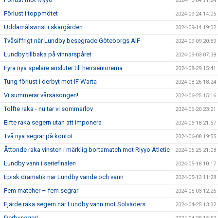
2024-10-04 11:24
Förlust i toppmötet
2024-09-24 14:05
Uddamålsvinst i skärgården
2024-09-14 19:02
Tvåsiffrigt när Lundby besegrade Göteborgs AIF
2024-09-09 20:59
Lundby tillbaka på vinnarspåret
2024-09-03 07:38
Fyra nya spelare ansluter till herrseniorerna
2024-08-29 15:41
Tung förlust i derbyt mot IF Warta
2024-08-26 18:24
Vi summerar vårsäsongen!
2024-06-25 15:16
Tolfte raka - nu tar vi sommarlov
2024-06-20 23:21
Elfte raka segern utan att imponera
2024-06-18 21:57
Två nya segrar på kontot
2024-06-08 19:55
Åttonde raka vinsten i märklig bortamatch mot Riyyo Atletic
2024-05-25 21:08
Lundby vann i seriefinalen
2024-05-18 10:17
Episk dramatik när Lundby vände och vann
2024-05-13 11:28
Fem matcher – fem segrar
2024-05-03 12:26
Fjärde raka segern när Lundby vann mot Solväders
2024-04-25 13:32
Derbyseger!