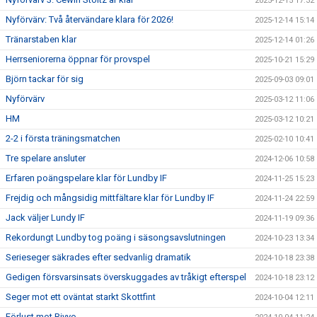
2025-12-15 17:32
Nyförvärv: Två återvändare klara för 2026!
2025-12-14 15:14
Tränarstaben klar
2025-12-14 01:26
Herrseniorerna öppnar för provspel
2025-10-21 15:29
Björn tackar för sig
2025-09-03 09:01
Nyförvärv
2025-03-12 11:06
HM
2025-03-12 10:21
2-2 i första träningsmatchen
2025-02-10 10:41
Tre spelare ansluter
2024-12-06 10:58
Erfaren poängspelare klar för Lundby IF
2024-11-25 15:23
Frejdig och mångsidig mittfältare klar för Lundby IF
2024-11-24 22:59
Jack väljer Lundy IF
2024-11-19 09:36
Rekordungt Lundby tog poäng i säsongsavslutningen
2024-10-23 13:34
Serieseger säkrades efter sedvanlig dramatik
2024-10-18 23:38
Gedigen försvarsinsats överskuggades av tråkigt efterspel
2024-10-18 23:12
Seger mot ett oväntat starkt Skottfint
2024-10-04 12:11
Förlust mot Riyyo