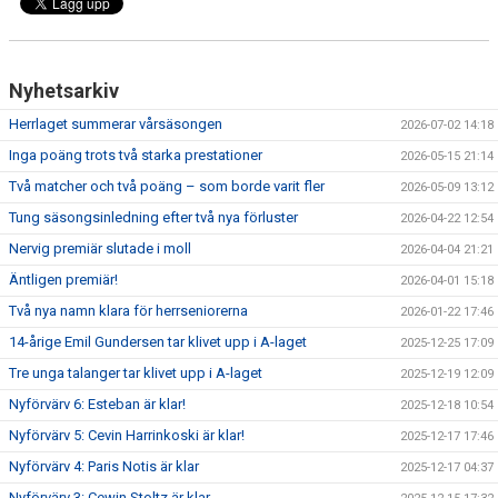
Nyhetsarkiv
Herrlaget summerar vårsäsongen
2026-07-02 14:18
Inga poäng trots två starka prestationer
2026-05-15 21:14
Två matcher och två poäng – som borde varit fler
2026-05-09 13:12
Tung säsongsinledning efter två nya förluster
2026-04-22 12:54
Nervig premiär slutade i moll
2026-04-04 21:21
Äntligen premiär!
2026-04-01 15:18
Två nya namn klara för herrseniorerna
2026-01-22 17:46
14-årige Emil Gundersen tar klivet upp i A-laget
2025-12-25 17:09
Tre unga talanger tar klivet upp i A-laget
2025-12-19 12:09
Nyförvärv 6: Esteban är klar!
2025-12-18 10:54
Nyförvärv 5: Cevin Harrinkoski är klar!
2025-12-17 17:46
Nyförvärv 4: Paris Notis är klar
2025-12-17 04:37
Nyförvärv 3: Cewin Stoltz är klar