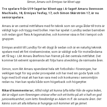
Simon, Amaru och Ermiyas tar klivet upp
DOKUMENT
Tre spelare från U19-laget tar klivet upp i A-laget! Amaru Svensson
KONTAKT
Machiado, 18, Ermiyas Tesfay, 17, och Simon Skärström 17, är nu
seniorspelare.
Amaru är en central mittfältare med fin teknik som sin unga ålder till trots är
väldigt lugn och trygg med bollen. Han har spelat i Lundby sedan barnsben
och redan gjort flera A-lagsmatcher, och kommer växa in fint i tempot och
gruppen.
Ermiyas anslöt till Lundby för ett drygt år sedan och är en naturlig teknisk
spelare med ett fint rörelsemönster, som är väldigt svår för motståndarna
att få tag i. Likt Amaru återfinns han främst på det centrala mittfältet. Det
kommer bli extremt spännande att följa hans utveckling de närmaste åren.
Simon, som likt Amaru spenderat hela sitt fotbollsliv i föreningen, har
verkligen tagit för sig under provspelet och har med sin goda fysik och
lugn med boll visat att han kan vara med och konkurrera i seniormiljön
redan nu. Han kan spela både som högerback och högerytter.
Rikard kommenterar;
Alltid roligt att kunna lyfta killar från de egna leden,
det är något som föreningen strävar efter och ett kvitto på att vi haft en god
junioverksamhet, som letts föredömligt av Adam m.fl. de senaste åren. Det
känns som att alla killarna är hungriga och kommer att ge järnet.