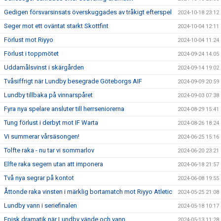
Gedigen försvarsinsats överskuggades av tråkigt efterspel
2024-10-18 23:12
Seger mot ett oväntat starkt Skottfint
2024-10-04 12:11
Förlust mot Riyyo
2024-10-04 11:24
Förlust i toppmötet
2024-09-24 14:05
Uddamålsvinst i skärgården
2024-09-14 19:02
Tvåsiffrigt när Lundby besegrade Göteborgs AIF
2024-09-09 20:59
Lundby tillbaka på vinnarspåret
2024-09-03 07:38
Fyra nya spelare ansluter till herrseniorerna
2024-08-29 15:41
Tung förlust i derbyt mot IF Warta
2024-08-26 18:24
Vi summerar vårsäsongen!
2024-06-25 15:16
Tolfte raka - nu tar vi sommarlov
2024-06-20 23:21
Elfte raka segern utan att imponera
2024-06-18 21:57
Två nya segrar på kontot
2024-06-08 19:55
Åttonde raka vinsten i märklig bortamatch mot Riyyo Atletic
2024-05-25 21:08
Lundby vann i seriefinalen
2024-05-18 10:17
Episk dramatik när Lundby vände och vann
2024-05-13 11:28