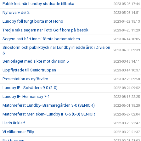
Publikfest när Lundby studsade tillbaka
2023-05-08 17:44
Nyförvärv del 2
2023-05-08 14:51
Lundby föll tungt borta mot Hönö
2023-04-29 15:13
Tredje raka segern när Fotö Goif kom på besök
2023-04-20 11:29
Segern satt hårt inne i första bortamatchen
2023-04-14 10:05
Snöstorm och publiktryck när Lundby inledde året i Division
2023-04-06 09:39
6
Seniorlaget med sikte mot division 5
2023-03-18 14:11
Uppflyttade till Seniortruppen
2023-03-14 10:37
Presentation av nyförvärv
2023-02-28 09:58
Lundby IF - Solväders 9-0 (2-0)
2022-08-24 09:52
Lundby IF- Hermansby 7-1
2022-08-16 22:25
Matchreferat Lundby- Brämaregården 3-0 (SENIOR)
2022-06-01 15:20
Matchreferat Menisken- Lundby IF 0-6 (0-0) SENIOR
2022-05-27 02:04
Haris är klar!
2022-03-20 21:47
Vi välkomnar Filip
2022-03-20 21:37
Ny i truppen
2022-02-23 23:02