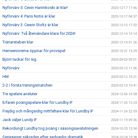
Nyförvärv 5: Cevin Harrinkoski är klar!
2025-12-17 17:46
Nyförvärv 4: Paris Notis är klar
2025-12-17 04:37
Nyförvärv 3: Cewin Stoltz är klar
2025-12-15 17:32
Nyförvärv: Två återvändare klara för 2026!
2025-12-14 15:14
Tränarstaben klar
2025-12-14 01:26
Herrseniorerna öppnar för provspel
2025-10-21 15:29
Björn tackar för sig
2025-09-03 09:01
Nyförvärv
2025-03-12 11:06
HM
2025-03-12 10:21
2-2 i första träningsmatchen
2025-02-10 10:41
Tre spelare ansluter
2024-12-06 10:58
Erfaren poängspelare klar för Lundby IF
2024-11-25 15:23
Frejdig och mångsidig mittfältare klar för Lundby IF
2024-11-24 22:59
Jack väljer Lundy IF
2024-11-19 09:36
Rekordungt Lundby tog poäng i säsongsavslutningen
2024-10-23 13:34
Serieseger säkrades efter sedvanlig dramatik
2024-10-18 23:38