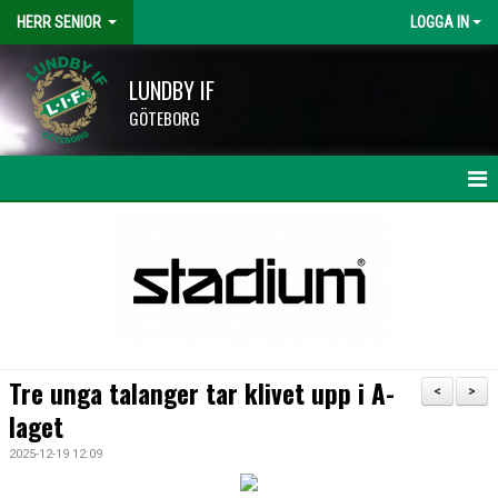
HERR SENIOR
LOGGA IN
LUNDBY IF
GÖTEBORG
HEM
NYHETER
KALENDER
MATCHER
Tre unga talanger tar klivet upp i A-
<
>
TRUPPEN
laget
2025-12-19 12:09
BILDGALLERI