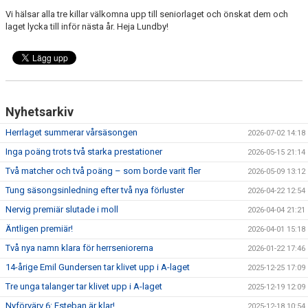
Vi hälsar alla tre killar välkomna upp till seniorlaget och önskat dem och
laget lycka till inför nästa år. Heja Lundby!
Nyhetsarkiv
Herrlaget summerar vårsäsongen
2026-07-02 14:18
Inga poäng trots två starka prestationer
2026-05-15 21:14
Två matcher och två poäng – som borde varit fler
2026-05-09 13:12
Tung säsongsinledning efter två nya förluster
2026-04-22 12:54
Nervig premiär slutade i moll
2026-04-04 21:21
Äntligen premiär!
2026-04-01 15:18
Två nya namn klara för herrseniorerna
2026-01-22 17:46
14-årige Emil Gundersen tar klivet upp i A-laget
2025-12-25 17:09
Tre unga talanger tar klivet upp i A-laget
2025-12-19 12:09
Nyförvärv 6: Esteban är klar!
2025-12-18 10:54