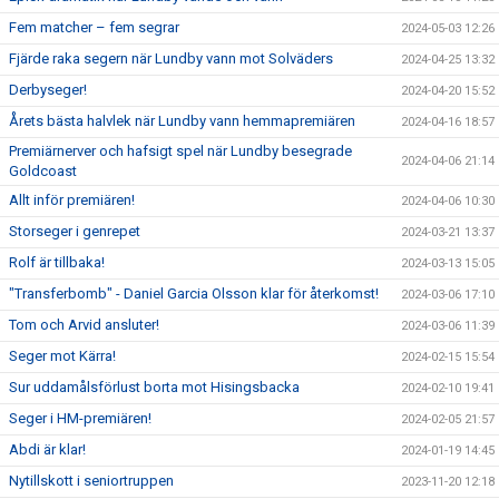
Fem matcher – fem segrar
2024-05-03 12:26
Fjärde raka segern när Lundby vann mot Solväders
2024-04-25 13:32
Derbyseger!
2024-04-20 15:52
Årets bästa halvlek när Lundby vann hemmapremiären
2024-04-16 18:57
Premiärnerver och hafsigt spel när Lundby besegrade
2024-04-06 21:14
Goldcoast
Allt inför premiären!
2024-04-06 10:30
Storseger i genrepet
2024-03-21 13:37
Rolf är tillbaka!
2024-03-13 15:05
"Transferbomb" - Daniel Garcia Olsson klar för återkomst!
2024-03-06 17:10
Tom och Arvid ansluter!
2024-03-06 11:39
Seger mot Kärra!
2024-02-15 15:54
Sur uddamålsförlust borta mot Hisingsbacka
2024-02-10 19:41
Seger i HM-premiären!
2024-02-05 21:57
Abdi är klar!
2024-01-19 14:45
Nytillskott i seniortruppen
2023-11-20 12:18