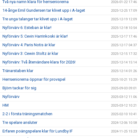
Två nya namn klara för herrseniorerna
2026-01-22 17:46
14-årige Emil Gundersen tar klivet upp i A-laget
2025-12-25 17:09
Tre unga talanger tar klivet upp i A-laget
2025-12-19 12:09
Nyförvärv 6: Esteban är klar!
2025-12-18 10:54
Nyförvärv 5: Cevin Harrinkoski är klar!
2025-12-17 17:46
Nyförvärv 4: Paris Notis är klar
2025-12-17 04:37
Nyförvärv 3: Cewin Stoltz är klar
2025-12-15 17:32
Nyförvärv: Två återvändare klara för 2026!
2025-12-14 15:14
Tränarstaben klar
2025-12-14 01:26
Herrseniorerna öppnar för provspel
2025-10-21 15:29
Björn tackar för sig
2025-09-03 09:01
Nyförvärv
2025-03-12 11:06
HM
2025-03-12 10:21
2-2 i första träningsmatchen
2025-02-10 10:41
Tre spelare ansluter
2024-12-06 10:58
Erfaren poängspelare klar för Lundby IF
2024-11-25 15:23