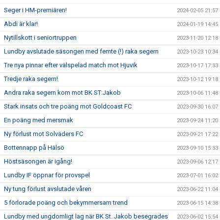
Seger i HM-premiären!
2024-02-05 21:57
Abdi är klar!
2024-01-19 14:45
Nytillskott i seniortruppen
2023-11-20 12:18
Lundby avslutade säsongen med femte (!) raka segern
2023-10-23 10:34
Tre nya pinnar efter välspelad match mot Hjuvik
2023-10-17 17:33
Tredje raka segern!
2023-10-12 19:18
Andra raka segern kom mot BK ST:Jakob
2023-10-06 11:48
Stark insats och tre poäng mot Goldcoast FC
2023-09-30 16:07
En poäng med mersmak
2023-09-24 11:20
Ny förlust mot Solväders FC
2023-09-21 17:22
Bottennapp på Hälsö
2023-09-10 15:33
Höstsäsongen är igång!
2023-09-06 12:17
Lundby IF öppnar för provspel
2023-07-01 16:02
Ny tung förlust avslutade våren
2023-06-22 11:04
5 förlorade poäng och bekymmersam trend
2023-06-15 14:38
Lundby med ungdomligt lag när BK St. Jakob besegrades
2023-06-02 15:54