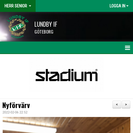
HERR SENIOR
LOGGA IN
LUNDBY IF
GÖTEBORG
HEM
NYHETER
KALENDER
MATCHER
Nyförvärv
<
>
TRUPPEN
2022-02-06 22:52
BILDGALLERI