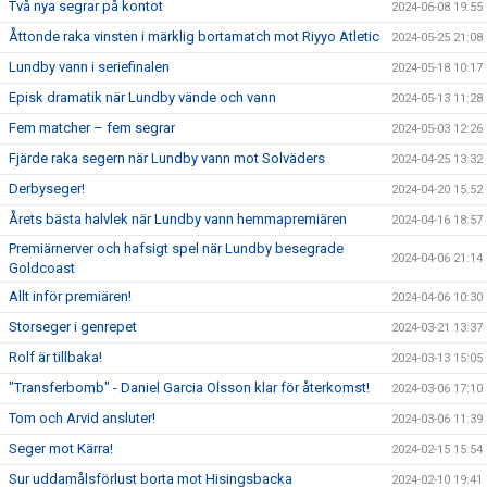
Två nya segrar på kontot
2024-06-08 19:55
Åttonde raka vinsten i märklig bortamatch mot Riyyo Atletic
2024-05-25 21:08
Lundby vann i seriefinalen
2024-05-18 10:17
Episk dramatik när Lundby vände och vann
2024-05-13 11:28
Fem matcher – fem segrar
2024-05-03 12:26
Fjärde raka segern när Lundby vann mot Solväders
2024-04-25 13:32
Derbyseger!
2024-04-20 15:52
Årets bästa halvlek när Lundby vann hemmapremiären
2024-04-16 18:57
Premiärnerver och hafsigt spel när Lundby besegrade
2024-04-06 21:14
Goldcoast
Allt inför premiären!
2024-04-06 10:30
Storseger i genrepet
2024-03-21 13:37
Rolf är tillbaka!
2024-03-13 15:05
"Transferbomb" - Daniel Garcia Olsson klar för återkomst!
2024-03-06 17:10
Tom och Arvid ansluter!
2024-03-06 11:39
Seger mot Kärra!
2024-02-15 15:54
Sur uddamålsförlust borta mot Hisingsbacka
2024-02-10 19:41