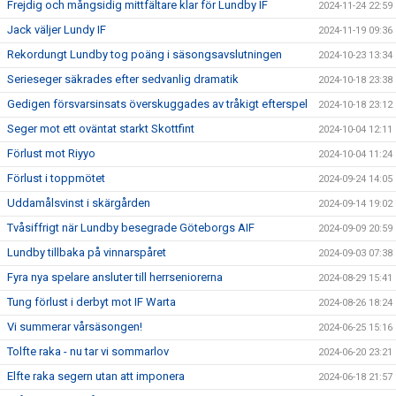
Frejdig och mångsidig mittfältare klar för Lundby IF
2024-11-24 22:59
Jack väljer Lundy IF
2024-11-19 09:36
Rekordungt Lundby tog poäng i säsongsavslutningen
2024-10-23 13:34
Serieseger säkrades efter sedvanlig dramatik
2024-10-18 23:38
Gedigen försvarsinsats överskuggades av tråkigt efterspel
2024-10-18 23:12
Seger mot ett oväntat starkt Skottfint
2024-10-04 12:11
Förlust mot Riyyo
2024-10-04 11:24
Förlust i toppmötet
2024-09-24 14:05
Uddamålsvinst i skärgården
2024-09-14 19:02
Tvåsiffrigt när Lundby besegrade Göteborgs AIF
2024-09-09 20:59
Lundby tillbaka på vinnarspåret
2024-09-03 07:38
Fyra nya spelare ansluter till herrseniorerna
2024-08-29 15:41
Tung förlust i derbyt mot IF Warta
2024-08-26 18:24
Vi summerar vårsäsongen!
2024-06-25 15:16
Tolfte raka - nu tar vi sommarlov
2024-06-20 23:21
Elfte raka segern utan att imponera
2024-06-18 21:57