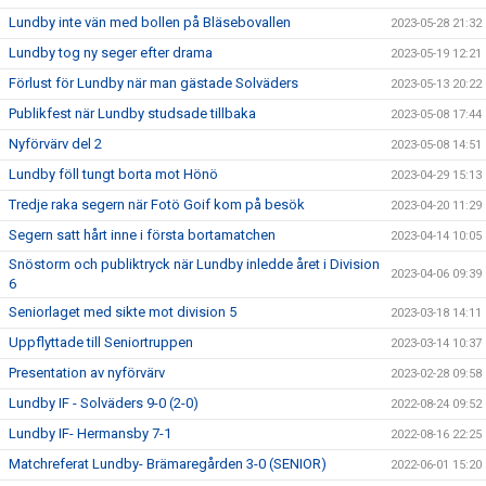
Lundby inte vän med bollen på Bläsebovallen
2023-05-28 21:32
Lundby tog ny seger efter drama
2023-05-19 12:21
Förlust för Lundby när man gästade Solväders
2023-05-13 20:22
Publikfest när Lundby studsade tillbaka
2023-05-08 17:44
Nyförvärv del 2
2023-05-08 14:51
Lundby föll tungt borta mot Hönö
2023-04-29 15:13
Tredje raka segern när Fotö Goif kom på besök
2023-04-20 11:29
Segern satt hårt inne i första bortamatchen
2023-04-14 10:05
Snöstorm och publiktryck när Lundby inledde året i Division
2023-04-06 09:39
6
Seniorlaget med sikte mot division 5
2023-03-18 14:11
Uppflyttade till Seniortruppen
2023-03-14 10:37
Presentation av nyförvärv
2023-02-28 09:58
Lundby IF - Solväders 9-0 (2-0)
2022-08-24 09:52
Lundby IF- Hermansby 7-1
2022-08-16 22:25
Matchreferat Lundby- Brämaregården 3-0 (SENIOR)
2022-06-01 15:20