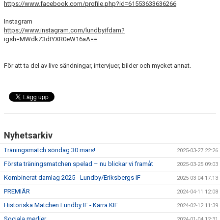
https://www.facebook.com/profile.php?id=61553633636266
KONTAKT
Instagram
https://www.instagram.com/lundbyifdam?
igsh=MWdkZ3dtYXR0eW16aA==
För att ta del av live sändningar, intervjuer, bilder och mycket annat.
Nyhetsarkiv
Träningsmatch söndag 30 mars!
2025-03-27 22:26
Första träningsmatchen spelad – nu blickar vi framåt
2025-03-25 09:03
Kombinerat damlag 2025 - Lundby/Eriksbergs IF
2025-03-04 17:13
PREMIÄR
2024-04-11 12:08
Historiska Matchen Lundby IF - Kärra KIF
2024-02-12 11:39
Sociala medier
2024-01-04 12:31