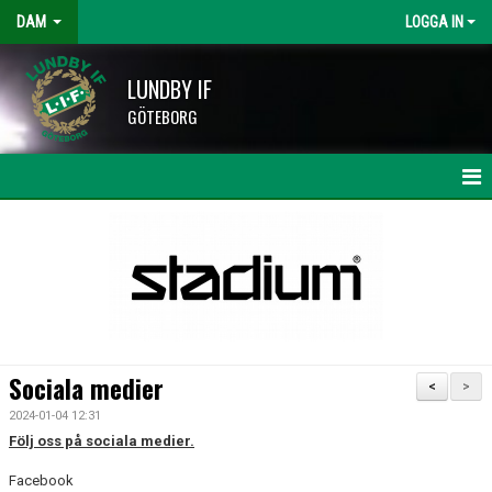
DAM
LOGGA IN
LUNDBY IF
GÖTEBORG
HEM
NYHETER
KALENDER
TRUPPEN
Sociala medier
<
>
BILDGALLERI
2024-01-04 12:31
Följ oss på sociala medier.
DOKUMENT
Facebook