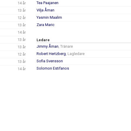
Tea Paajanen
14 år
Vilja Åman
13 år
Yasmin Maalim
12 år
Zara Maric
13 år
14 år
13 år
Ledare
Jimmy Åman
, Tränare
13 år
Robert Hertzberg
, Lagledare
12 år
Sofia Svensson
13 år
Solomon Estifanos
14 år