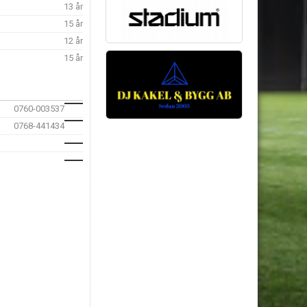
13 år
15 år
12 år
15 år
0760-003537
0768-441434