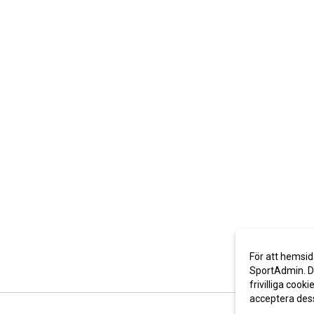
För att hemsid
SportAdmin. De
frivilliga cooki
acceptera des