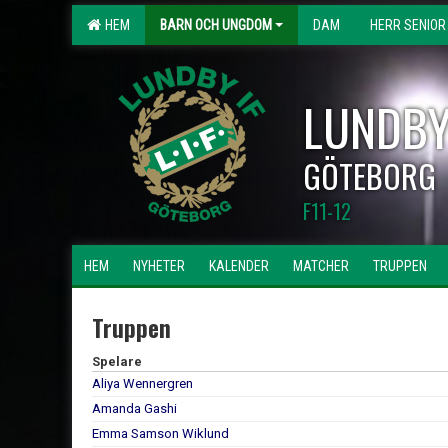
HEM
BARN OCH UNGDOM
DAM
HERR SENIOR
LUNDBY
GÖTEBORG
F11-12
HEM
NYHETER
KALENDER
MATCHER
TRUPPEN
Truppen
Spelare
Aliya Wennergren
Amanda Gashi
Emma Samson Wiklund