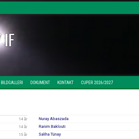
 IF
BILDGALLERI
DOKUMENT
KONTAKT
CUPER 2026/2027
Nuray Abaszada
14 år
Ranim Baklouti
14 år
Saliha Tünay
15 år