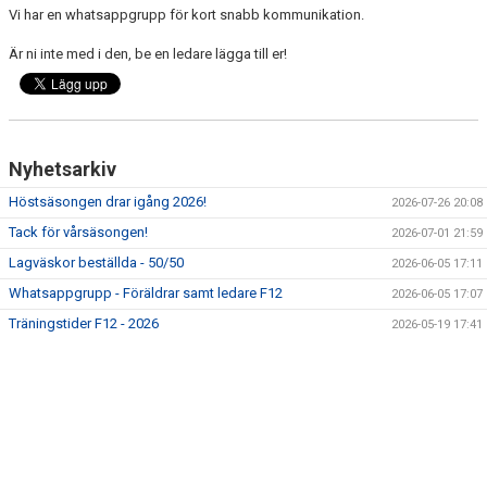
DOKUMENT
Vi har en whatsappgrupp för kort snabb kommunikation.
Är ni inte med i den, be en ledare lägga till er!
KONTAKT
CUPER 2026/2027
Nyhetsarkiv
Höstsäsongen drar igång 2026!
2026-07-26 20:08
Tack för vårsäsongen!
2026-07-01 21:59
Lagväskor beställda - 50/50
2026-06-05 17:11
Whatsappgrupp - Föräldrar samt ledare F12
2026-06-05 17:07
Träningstider F12 - 2026
2026-05-19 17:41