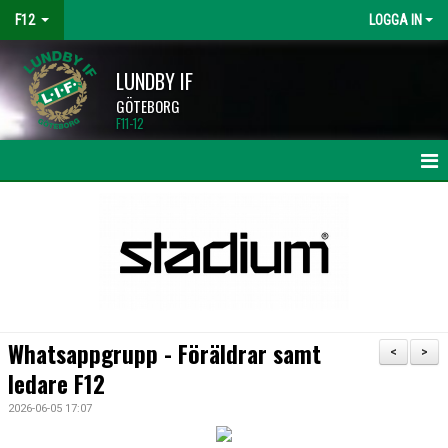
F12
LOGGA IN
LUNDBY IF
GÖTEBORG
F11-12
HEM
NYHETER
KALENDER
MATCHER
Whatsappgrupp - Föräldrar samt
<
>
TRUPPEN
ledare F12
2026-06-05 17:07
BILDGALLERI