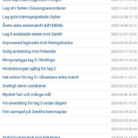
Lag vit i farten i Säsongsavrundaren
2023-11-04 19:32
Lag grön träningsspelade i kylan
2023-10-28 17:13
Årets sista seriematch! &#128546;
2023-10-08 22:11
Lag 3 avslutade serien mot Zenith
2023-10-07 15:01
Imponerad laginsats mot Hisingsbacka
2023-09-24 20:04
Solig avslutning mot Finlandia
2023-09-17 16:35
Morgonpigga lag 3 i Nödinge
2023-09-16 16:23
Höstsäsongen igång för lag 2
2023-09-03 22:35
Het action för lag 3 i vårseriens sista match
2023-06-11 22:11
Svettigt värre i solskenet
2023-05-23 22:27
Mycket fart och många mål
2023-05-06 22:49
Fin utveckling för lag 3 under dagen!
2023-05-01 19:31
Fint samspel på Zeniths hemmaplan
2023-04-29 22:31
2023-04-23 20:44
2023-04-23 20:44
Stabil bortamatch mot Eriksberg
2023-04-16 14:44