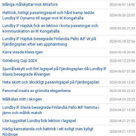
Många målskyttar mot Ahlafors
2024-06-01 14:00
Hattrick, härligt passningsspel och hård kamp ledde
2024-05-26 22:07
Lundby IF Dynamo till seger mot IK Kongahälla
Lundby IF Hajduk fick en lektion i korta passningar och
2024-05-26 21:43
kommunikation av IK Kongahälla
Lundby IF Hajduk besegrade Finlandia Pallo AIF vit på
2024-05-18 22:56
Fjärdingsplan efter sen upphämtning
Kärra visade klass igen
2024-05-18 20:40
Göteborg Cup 2024
2024-05-12 22:04
Sjumålsskytt och fint lagspel på Fjärdingsplan då Lundby IF
2024-05-07 07:38
Slavia besegrade Älvängen
Heta skott och skickligt passningspel på Fjärdingsplan
2024-05-05 15:42
Fenomal insats av grönvita eleganterna
2024-05-04 22:42
Målkalas mitt i skogen
2024-04-29 23:23
Lundby IF Slavia besegrade Finlandia Pallo AIF hemma i
2024-04-27 15:33
jämn och målrik match
Lite luggslitet Lundby fick lektion i lagspel
2024-04-21 21:05
Härlig kamratanda och hattrick i ett soligt men kyligt
2024-04-21 19:13
Nödinge