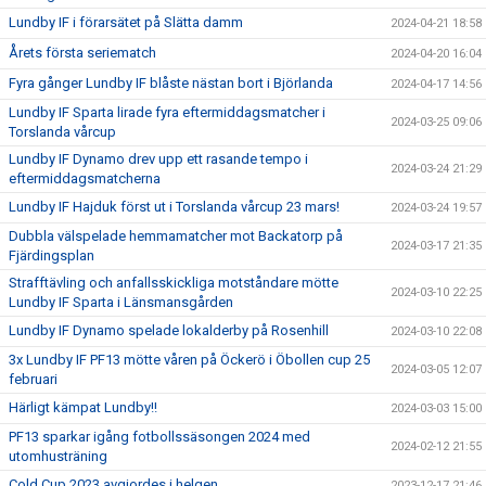
Lundby IF i förarsätet på Slätta damm
2024-04-21 18:58
Årets första seriematch
2024-04-20 16:04
Fyra gånger Lundby IF blåste nästan bort i Björlanda
2024-04-17 14:56
Lundby IF Sparta lirade fyra eftermiddagsmatcher i
2024-03-25 09:06
Torslanda vårcup
Lundby IF Dynamo drev upp ett rasande tempo i
2024-03-24 21:29
eftermiddagsmatcherna
Lundby IF Hajduk först ut i Torslanda vårcup 23 mars!
2024-03-24 19:57
Dubbla välspelade hemmamatcher mot Backatorp på
2024-03-17 21:35
Fjärdingsplan
Strafftävling och anfallsskickliga motståndare mötte
2024-03-10 22:25
Lundby IF Sparta i Länsmansgården
Lundby IF Dynamo spelade lokalderby på Rosenhill
2024-03-10 22:08
3x Lundby IF PF13 mötte våren på Öckerö i Öbollen cup 25
2024-03-05 12:07
februari
Härligt kämpat Lundby!!
2024-03-03 15:00
PF13 sparkar igång fotbollssäsongen 2024 med
2024-02-12 21:55
utomhusträning
Cold Cup 2023 avgjordes i helgen
2023-12-17 21:46