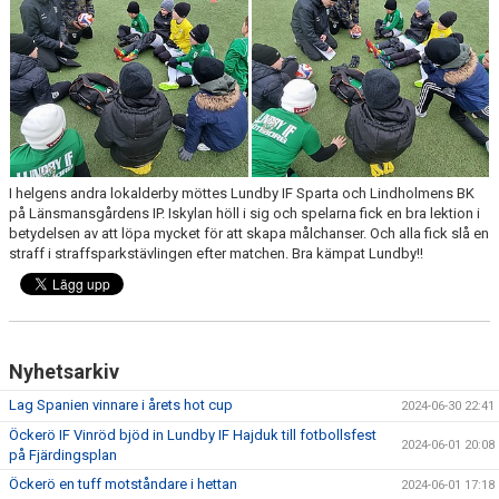
I helgens andra lokalderby möttes Lundby IF Sparta och Lindholmens BK
på Länsmansgårdens IP. Iskylan höll i sig och spelarna fick en bra lektion i
betydelsen av att löpa mycket för att skapa målchanser. Och alla fick slå en
straff i straffsparkstävlingen efter matchen. Bra kämpat Lundby!!
Nyhetsarkiv
Lag Spanien vinnare i årets hot cup
2024-06-30 22:41
Öckerö IF Vinröd bjöd in Lundby IF Hajduk till fotbollsfest
2024-06-01 20:08
på Fjärdingsplan
Öckerö en tuff motståndare i hettan
2024-06-01 17:18