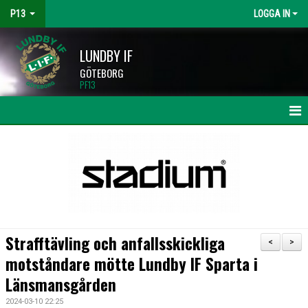
P13
LOGGA IN
LUNDBY IF
GÖTEBORG
PF13
HEM
NYHETER
KALENDER
MATCHER
Strafftävling och anfallsskickliga
<
>
TRUPPEN
motståndare mötte Lundby IF Sparta i
Länsmansgården
BILDGALLERI
2024-03-10 22:25