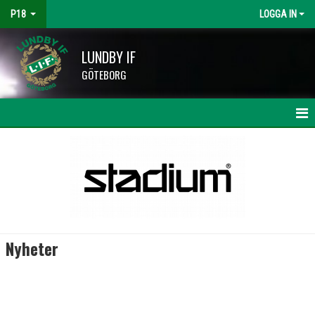
P18
LOGGA IN
LUNDBY IF
GÖTEBORG
HEM
NYHETER
KALENDER
MATCHER
Nyheter
TRUPPEN
BILDGALLERI