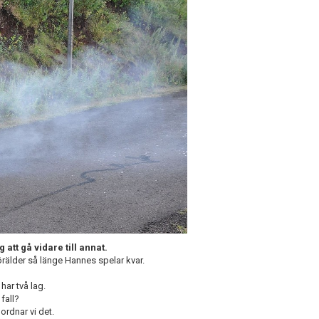
 att gå vidare till annat.
örälder så länge Hannes spelar kvar.
har två lag.
 fall?
rdnar vi det.