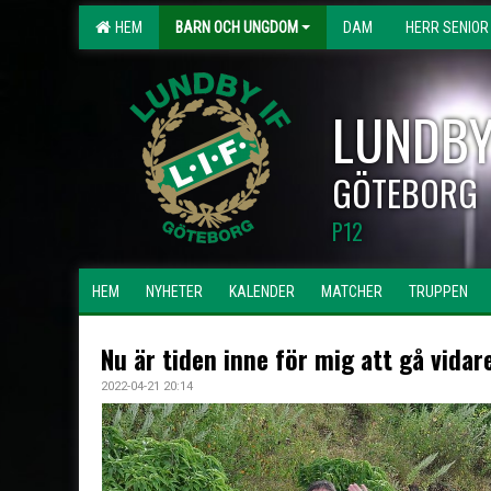
HEM
BARN OCH UNGDOM
DAM
HERR SENIOR
LUNDBY
GÖTEBORG
P12
HEM
NYHETER
KALENDER
MATCHER
TRUPPEN
Nu är tiden inne för mig att gå vidar
2022-04-21 20:14