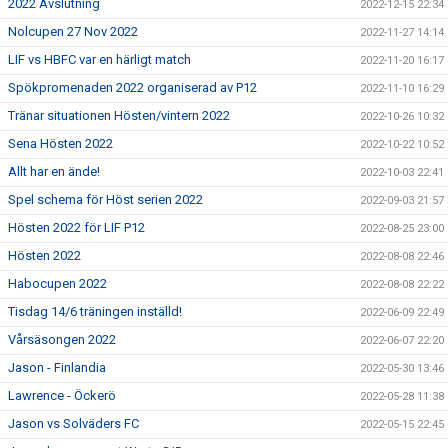
2022 Avslutning
2022-12-15 22:34
Nolcupen 27 Nov 2022
2022-11-27 14:14
LIF vs HBFC var en härligt match
2022-11-20 16:17
Spökpromenaden 2022 organiserad av P12
2022-11-10 16:29
Tränar situationen Hösten/vintern 2022
2022-10-26 10:32
Sena Hösten 2022
2022-10-22 10:52
Allt har en ände!
2022-10-03 22:41
Spel schema för Höst serien 2022
2022-09-03 21:57
Hösten 2022 för LIF P12
2022-08-25 23:00
Hösten 2022
2022-08-08 22:46
Habocupen 2022
2022-08-08 22:22
Tisdag 14/6 träningen inställd!
2022-06-09 22:49
Vårsäsongen 2022
2022-06-07 22:20
Jason - Finlandia
2022-05-30 13:46
Lawrence - Öckerö
2022-05-28 11:38
Jason vs Solväders FC
2022-05-15 22:45