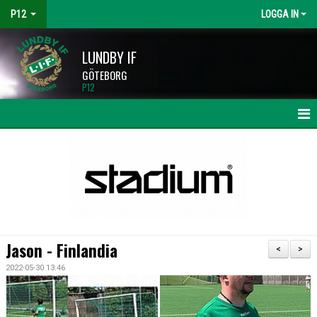
P12
LOGGA IN
LUNDBY IF
GÖTEBORG
P12
HEM
NYHETER
KALENDER
MATCHER
Jason - Finlandia
<
>
TRUPPEN
2022-05-30 13:46
BILDGALLERI