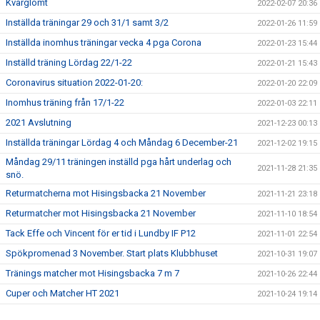
Kvarglömt
2022-02-07 20:36
Inställda träningar 29 och 31/1 samt 3/2
2022-01-26 11:59
Inställda inomhus träningar vecka 4 pga Corona
2022-01-23 15:44
Inställd träning Lördag 22/1-22
2022-01-21 15:43
Coronavirus situation 2022-01-20:
2022-01-20 22:09
Inomhus träning från 17/1-22
2022-01-03 22:11
2021 Avslutning
2021-12-23 00:13
Inställda träningar Lördag 4 och Måndag 6 December-21
2021-12-02 19:15
Måndag 29/11 träningen inställd pga hårt underlag och
2021-11-28 21:35
snö.
Returmatcherna mot Hisingsbacka 21 November
2021-11-21 23:18
Returmatcher mot Hisingsbacka 21 November
2021-11-10 18:54
Tack Effe och Vincent för er tid i Lundby IF P12
2021-11-01 22:54
Spökpromenad 3 November. Start plats Klubbhuset
2021-10-31 19:07
Tränings matcher mot Hisingsbacka 7 m 7
2021-10-26 22:44
Cuper och Matcher HT 2021
2021-10-24 19:14
Seriespel Hösten 2021
2021-08-03 21:46