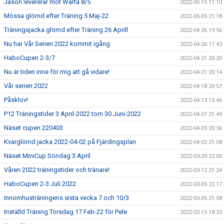
Jason levererar mot Warta 8/5
2022-05-15 11:10
Mössa glömd efter Träning 5 Maj-22
2022-05-05 21:18
Träningsjacka glömd efter Träning 26 Aprill
2022-04-26 19:56
Nu har Vår Serien 2022 kommit igång
2022-04-26 11:43
HaboCupen 2-3/7
2022-04-21 20:20
Nu är tiden inne för mig att gå vidare!
2022-04-21 20:14
Vår serien 2022
2022-04-18 20:57
Påsklov!
2022-04-13 15:46
P12 Träningstider 3 April-2022 tom 30 Juni-2022
2022-04-07 21:49
Näset cupen 220403
2022-04-03 20:56
Kvarglömd jacka 2022-04-02 på Fjärdingsplan
2022-04-02 21:08
Näset MiniCup Söndag 3 April
2022-03-29 22:05
Våren 2022 träningstider och tränare!
2022-03-12 21:24
HaboCupen 2-3 Juli 2022
2022-03-05 22:17
Innomhusträningens sista vecka 7 och 10/3
2022-03-05 21:58
Inställd Träning Torsdag 17 Feb-22 för Pele
2022-02-15 18:33