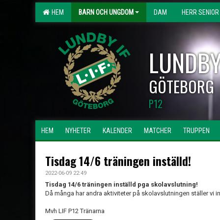
HEM
BARN OCH UNGDOM
DAM
HERR SENIOR
LUNDBY
GÖTEBORG
P12
HEM
NYHETER
KALENDER
MATCHER
TRUPPEN
Tisdag 14/6 träningen inställd!
2022-06-09 22:49
Tisdag 14/6 träningen inställd pga skolavslutning!
Då många har andra aktiviteter på skolavslutningen ställer vi 
Mvh LIF P12 Tränarna