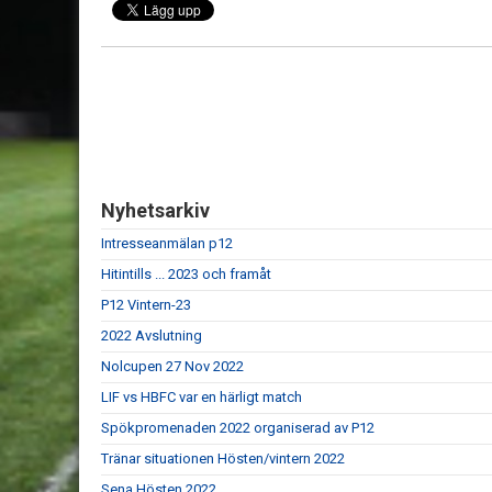
Nyhetsarkiv
Intresseanmälan p12
Hitintills ... 2023 och framåt
P12 Vintern-23
2022 Avslutning
Nolcupen 27 Nov 2022
LIF vs HBFC var en härligt match
Spökpromenaden 2022 organiserad av P12
Tränar situationen Hösten/vintern 2022
Sena Hösten 2022