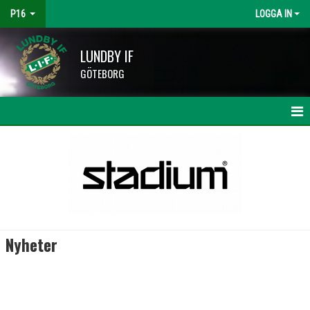
P16
LOGGA IN
LUNDBY IF
GÖTEBORG
HEM
NYHETER
KALENDER
MATCHER
Nyheter
TRUPPEN
BILDGALLERI