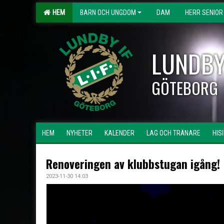
HEM
BARN OCH UNGDOM
DAM
HERR SENIOR
LUNDBY
GÖTEBORG
HEM
NYHETER
KALENDER
LAG OCH TRÄNARE
HIS
Renoveringen av klubbstugan igång!
2023-11-30 14:03