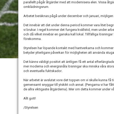
parallellt pågår åtgärder med att modernisera elen. Vissa åt
omklädningsrum.
Arbetet beräknas pågå under december och januari, möjligen en 
Det innebär att det under denna period kommer vara litet beg
vi brukar. I regel kommer det fungera kvällstid, men under a
och då vilket innebär en ganska kall lokal. Tillfälliga lösning
förekomma.
Styrelsen har löpande kontakt med hantverkarna och kommer 
betyder ytterligare påverkan för möjligheten att använda stuga
Det känns väldigt positivt att äntligen få ett antal efterlängt
mer moderna och energisnåla lösningar ska minska våra stora e
och eventuella fuktskador..
När arbetet är avslutat vore det toppen om vi skulle kunna få t
gemensamt snyggar till ytskikt och annat. (Pengarna vi har fått
de allra viktigaste åtgärderna). Mer om detta kommer under vå
Allt gott!
/Styrelsen