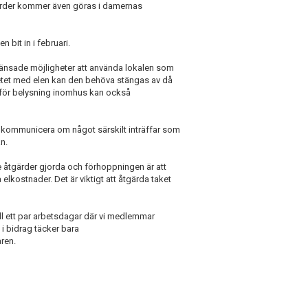
gärder kommer även göras i damernas
bit in i februari.
ränsade möjligheter att använda lokalen som
rbetet med elen kan den behöva stängas av då
ar för belysning inomhus kan också
kommunicera om något särskilt inträffar som
n.
ade åtgärder gjorda och förhoppningen är att
lkostnader. Det är viktigt att åtgärda taket
ill ett par arbetsdagar där vi medlemmar
 i bidrag täcker bara
ren.