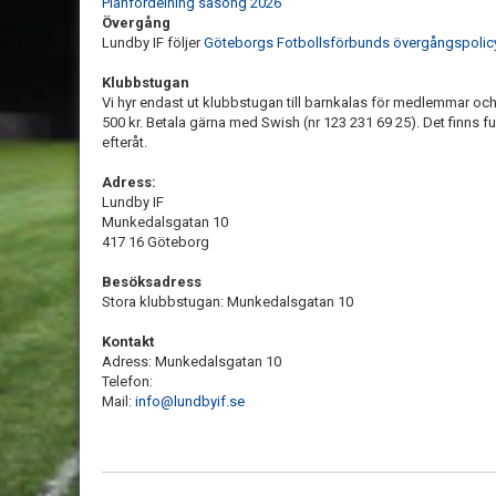
Planfördelning säsong 2026
Övergång
Lundby IF följer
Göteborgs Fotbollsförbunds övergångspolicy
Klubbstugan
Vi hyr endast ut klubbstugan till barnkalas för medlemmar oc
500 kr. Betala gärna med Swish (nr 123 231 69 25). Det finns fu
efteråt.
Adress:
Lundby IF
Munkedalsgatan 10
417 16 Göteborg
Besöksadress
Stora klubbstugan: Munkedalsgatan 10
Kontakt
Adress: Munkedalsgatan 10
Telefon:
Mail:
info@lundbyif.se