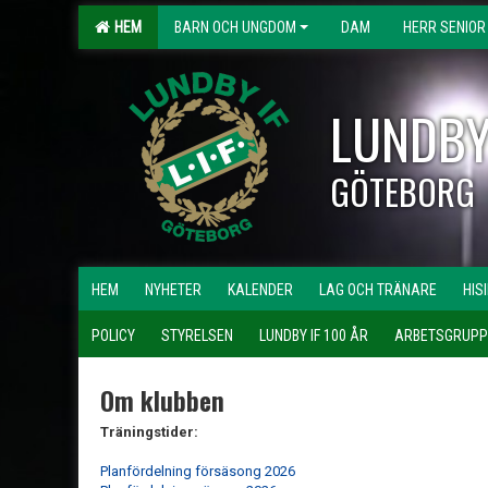
HEM
BARN OCH UNGDOM
DAM
HERR SENIOR
LUNDBY
GÖTEBORG
HEM
NYHETER
KALENDER
LAG OCH TRÄNARE
HIS
POLICY
STYRELSEN
LUNDBY IF 100 ÅR
ARBETSGRUPP
Om klubben
Träningstider:
Planfördelning försäsong 2026