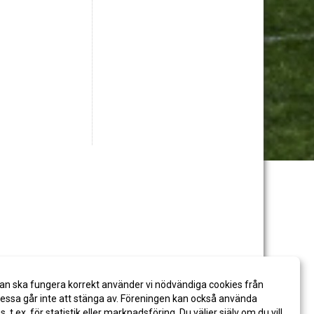
an ska fungera korrekt använder vi nödvändiga cookies från
ssa går inte att stänga av. Föreningen kan också använda
es, t.ex. för statistik eller marknadsföring. Du väljer själv om du vill