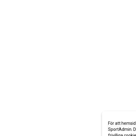
För att hemsid
SportAdmin. De
frivilliga cooki