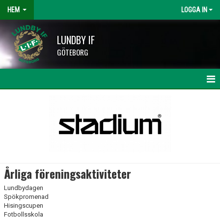
HEM
LOGGA IN
LUNDBY IF
GÖTEBORG
HEM
NYHETER
KALENDER
LAG OCH TRÄNARE
Årliga föreningsaktiviteter
HISINGSCUPEN
Lundbydagen
Spökpromenad
KLUBBSHOP
Hisingscupen
Fotbollsskola