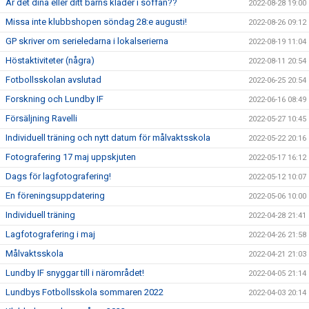
Är det dina eller ditt barns kläder i soffan??
2022-08-28 19:00
Missa inte klubbshopen söndag 28:e augusti!
2022-08-26 09:12
GP skriver om serieledarna i lokalserierna
2022-08-19 11:04
Höstaktiviteter (några)
2022-08-11 20:54
Fotbollsskolan avslutad
2022-06-25 20:54
Forskning och Lundby IF
2022-06-16 08:49
Försäljning Ravelli
2022-05-27 10:45
Individuell träning och nytt datum för målvaktsskola
2022-05-22 20:16
Fotografering 17 maj uppskjuten
2022-05-17 16:12
Dags för lagfotografering!
2022-05-12 10:07
En föreningsuppdatering
2022-05-06 10:00
Individuell träning
2022-04-28 21:41
Lagfotografering i maj
2022-04-26 21:58
Målvaktsskola
2022-04-21 21:03
Lundby IF snyggar till i närområdet!
2022-04-05 21:14
Lundbys Fotbollsskola sommaren 2022
2022-04-03 20:14