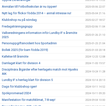
2025-05-16 15:22
Anmälan till Fotbollsskolan är nu öppen!
2025-05-06 22:07
Nytt lag för flickor födda 2014 – anmäl intresse nu!
2025-05-04 21:16
Klubbshop nu på söndag
2025-02-27 18:57
Fredagsträningsgrupp
2025-02-06 11:04
Valberedningens information inför Lundby IF:s årsmöte
2025-01-26 21:10
2025
Personuppgiftsincident hos Sportadmin
2025-01-25 21:04
Bollek 2025 (för barn födda 2019)
2025-01-03 20:18
Kallelse till årsmöte
2024-12-25 12:08
Damlaget klart för division 4
2024-11-05 19:57
Disciplinära åtgärder efter herrlagets match mot Hjuviks
2024-10-24 11:28
AIK
Lundby IF:s herrlag klart för division 5
2024-10-14 20:13
Dags för klubbshop igen!
2024-10-11 14:52
Spökpromenad 2024
2024-10-11 09:20
Manifestation för matchklimat, 7-8 sep!
2024-09-04 10:00