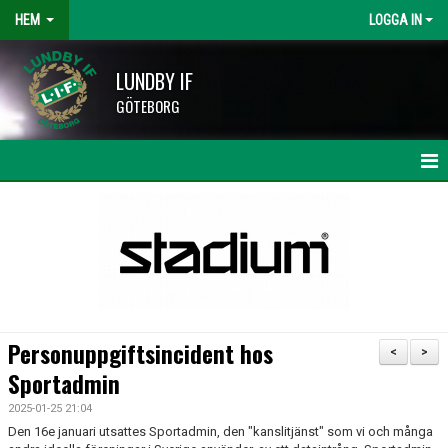
HEM
LOGGA IN
LUNDBY IF
GÖTEBORG
HEM
NYHETER
KALENDER
LAG OCH TRÄNARE
Personuppgiftsincident hos
<
>
HISINGSCUPEN
Sportadmin
2025-01-25 21:04
KLUBBSHOP
Den 16e januari utsattes Sportadmin, den "kanslitjänst" som vi och många