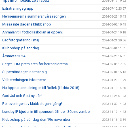
Tips inför hösten, 25% rabatt
2024-08-17 19:22
Extraträningsgrupp
2024-07-12 23:27
Herrseniorerna summerar vårsäsongen
2024-06-25 15:43
Missa inte dagens klubbshop
2024-06-02 10:45
Anmälan till fotbollsskolan är öppen!
2024-04-24 19:18
Lagfotografering i maj
2024-04-21 20:56
Klubbshop på söndag
2024-03-01 11:01
Årsmöte 2024
2024-02-20 16:01
Seger i HM-premiären för herrseniorerna!
2024-02-05 17:35
Supersöndagen närmar sig!
2024-02-01 15:13
Valberedningen informerar
2024-01-20 11:29
Nu öppnar anmälningen till Bollek (födda 2018)
2024-01-19 14:50
God Jul och Gott nytt år!
2023-12-24 01:23
Renoveringen av klubbstugan igång!
2023-11-30 14:03
Lundby IF bjuder in till sponsorträff den 30e november
2023-11-17 14:43
Klubbshop på söndag den 19e november
2023-11-16 13:59