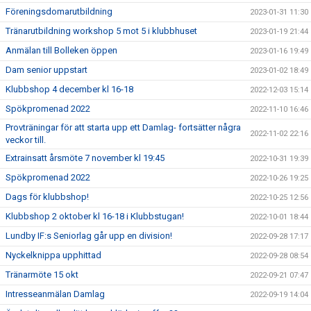
Föreningsdomarutbildning
2023-01-31 11:30
Tränarutbildning workshop 5 mot 5 i klubbhuset
2023-01-19 21:44
Anmälan till Bolleken öppen
2023-01-16 19:49
Dam senior uppstart
2023-01-02 18:49
Klubbshop 4 december kl 16-18
2022-12-03 15:14
Spökpromenad 2022
2022-11-10 16:46
Provträningar för att starta upp ett Damlag- fortsätter några
2022-11-02 22:16
veckor till.
Extrainsatt årsmöte 7 november kl 19:45
2022-10-31 19:39
Spökpromenad 2022
2022-10-26 19:25
Dags för klubbshop!
2022-10-25 12:56
Klubbshop 2 oktober kl 16-18 i Klubbstugan!
2022-10-01 18:44
Lundby IF:s Seniorlag går upp en division!
2022-09-28 17:17
Nyckelknippa upphittad
2022-09-28 08:54
Tränarmöte 15 okt
2022-09-21 07:47
Intresseanmälan Damlag
2022-09-19 14:04