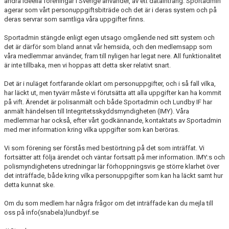
andra ideella föreningar i Sverige använder, av ett dataintrång. Sportadmin
FÖRENINGSAKTIVITETER
agerar som vårt personuppgiftsbiträde och det är i deras system och på
deras servrar som samtliga våra uppgifter finns.
OM KLUBBEN
Sportadmin stängde enligt egen utsago omgående ned sitt system och
det är därför som bland annat vår hemsida, och den medlemsapp som
SAMARBETSPARTNERS
våra medlemmar använder, fram till nyligen har legat nere. All funktionalitet
är inte tillbaka, men vi hoppas att detta sker relativt snart.
KONTAKT
Det är i nuläget fortfarande oklart om personuppgifter, och i så fall vilka,
har läckt ut, men tyvärr måste vi förutsätta att alla uppgifter kan ha kommit
på vift. Ärendet är polisanmält och både Sportadmin och Lundby IF har
anmält händelsen till Integritetsskyddsmyndigheten (IMY). Våra
medlemmar har också, efter vårt godkännande, kontaktats av Sportadmin
med mer information kring vilka uppgifter som kan beröras.
Vi som förening ser förstås med bestörtning på det som inträffat. Vi
fortsätter att följa ärendet och väntar fortsatt på mer information. IMY:s och
polismyndighetens utredningar lär förhoppningsvis ge större klarhet över
det inträffade, både kring vilka personuppgifter som kan ha läckt samt hur
detta kunnat ske.
Om du som medlem har några frågor om det inträffade kan du mejla till
oss på info(snabela)lundbyif.se