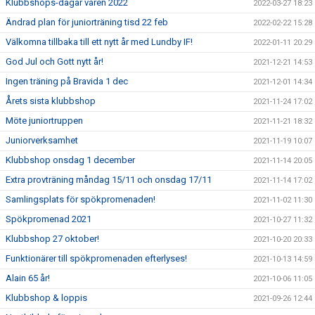
Klubbshops-dagar våren 2022
2022-03-27 18:23
Ändrad plan för juniorträning tisd 22 feb
2022-02-22 15:28
Välkomna tillbaka till ett nytt år med Lundby IF!
2022-01-11 20:29
God Jul och Gott nytt år!
2021-12-21 14:53
Ingen träning på Bravida 1 dec
2021-12-01 14:34
Årets sista klubbshop
2021-11-24 17:02
Möte juniortruppen
2021-11-21 18:32
Juniorverksamhet
2021-11-19 10:07
Klubbshop onsdag 1 december
2021-11-14 20:05
Extra provträning måndag 15/11 och onsdag 17/11
2021-11-14 17:02
Samlingsplats för spökpromenaden!
2021-11-02 11:30
Spökpromenad 2021
2021-10-27 11:32
Klubbshop 27 oktober!
2021-10-20 20:33
Funktionärer till spökpromenaden efterlyses!
2021-10-13 14:59
Alain 65 år!
2021-10-06 11:05
Klubbshop & loppis
2021-09-26 12:44