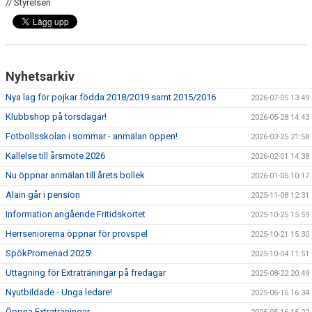
// Styrelsen
Nyhetsarkiv
Nya lag för pojkar födda 2018/2019 samt 2015/2016
2026-07-05 13:49
Klubbshop på torsdagar!
2026-05-28 14:43
Fotbollsskolan i sommar - anmälan öppen!
2026-03-25 21:58
Kallelse till årsmöte 2026
2026-02-01 14:38
Nu öppnar anmälan till årets bollek
2026-01-05 10:17
Alain går i pension
2025-11-08 12:31
Information angående Fritidskortet
2025-10-25 15:59
Herrseniorerna öppnar för provspel
2025-10-21 15:30
SpökPromenad 2025!
2025-10-04 11:51
Uttagning för Extraträningar på fredagar
2025-08-22 20:49
Nyutbildade - Unga ledare!
2025-06-16 16:34
Öppna Extraträningar