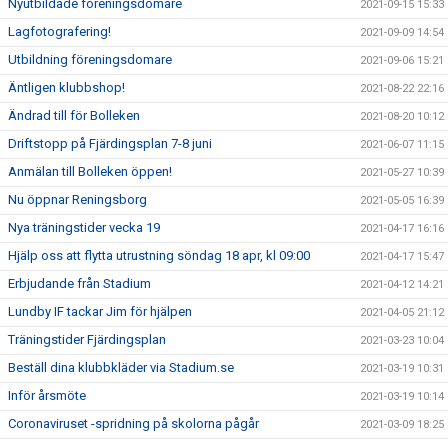
Nyutbildade föreningsdomare
2021-09-15 15:33
Lagfotografering!
2021-09-09 14:54
Utbildning föreningsdomare
2021-09-06 15:21
Äntligen klubbshop!
2021-08-22 22:16
Ändrad till för Bolleken
2021-08-20 10:12
Driftstopp på Fjärdingsplan 7-8 juni
2021-06-07 11:15
Anmälan till Bolleken öppen!
2021-05-27 10:39
Nu öppnar Reningsborg
2021-05-05 16:39
Nya träningstider vecka 19
2021-04-17 16:16
Hjälp oss att flytta utrustning söndag 18 apr, kl 09:00
2021-04-17 15:47
Erbjudande från Stadium
2021-04-12 14:21
Lundby IF tackar Jim för hjälpen
2021-04-05 21:12
Träningstider Fjärdingsplan
2021-03-23 10:04
Beställ dina klubbkläder via Stadium.se
2021-03-19 10:31
Inför årsmöte
2021-03-19 10:14
Coronaviruset -spridning på skolorna pågår
2021-03-09 18:25