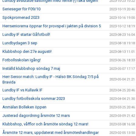
Lundby avslutade säsongen med femte (!) raka segern
2023-10-23 10:22
Serieseger för F09/10
2023-10-19 20:46
Spökpromenad 2023
2023-10-16 19:00
Herrseniorerna öppnar för provspel i jakten på division 5
2023-10-12 18:19
Lundby IF startar Gåfotboll!
2023-08-23 16:04
Lundbydagen 3 sep
2023-08-18 19:18
Klubbshop den 27e augusti!
2023-08-13 11:01
Fotbollsskolan igång!
2023-06-26 18:33
Inställd klubbshop söndag 7 maj
2023-05-07 17:17
Herr Senior match: Lundby IF - Hälsö BK Söndag 7/5 på
2023-05-04 21:21
Bravida
Lundby IF vs Kullavik IF
2023-04-25 20:46
Lundby fotbollsskola sommar 2023
2023-04-04 21:30
Anmälan Bolleken öppen
2023-03-25 20:46
Justerad dagordning årsmöte 12 mars
2023-03-09 21:42
Klubbshop, våfflor och årsmöte söndag 12 mars!
2023-03-08 16:58
Årsmöte 12 mars, uppdaterat med årsmöteshandlingar
2023-02-05 13:50