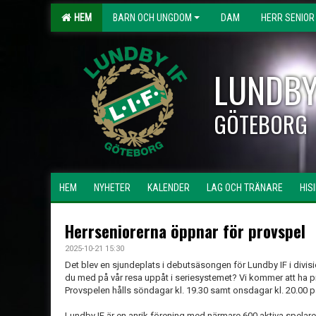
HEM
BARN OCH UNGDOM
DAM
HERR SENIOR
LUNDBY
GÖTEBORG
HEM
NYHETER
KALENDER
LAG OCH TRÄNARE
HIS
Herrseniorerna öppnar för provspel
2025-10-21 15:30
Det blev en sjundeplats i debutsäsongen för Lundby IF i division
du med på vår resa uppåt i seriesystemet? Vi kommer att ha 
Provspelen hålls söndagar kl. 19.30 samt onsdagar kl. 20.00 
Lundby IF är en anrik förening med närmare 600 aktiva spela