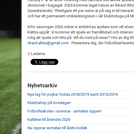
divisionen i bagaget. 2026 kommer laget tränas av Rikard All
(assisterande). Ytterligare ett par namn är på väg in till träna
och har ett permanent omklädningsrum i vår klubbstuga på M
Inför säsongen 2026 söker vi ambitiösa spelare som vill utveck
klättra uppåt. Vi kommer att spela en framåtlutad och intensi
rolig att spela och titta på. Vill du med på resan? Hör av dig ti
rikard.allvin@gmail.com
. Presentera dig, din fotbollserfarenhe
// Ledarna
Nyhetsarkiv
Nya lag för pojkar födda 2018/2019 samt 2015/2016
Klubbshop på torsdagar!
Fotbollsskolan i sommar - anmälan öppen!
Kallelse till årsmöte 2026
Nu öppnar anmälan till årets bollek