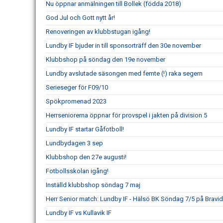
Nu öppnar anmälningen till Bollek (födda 2018)
God Jul och Gott nytt år!
Renoveringen av klubbstugan igång!
Lundby IF bjuder in till sponsorträff den 30e november
Klubbshop på söndag den 19e november
Lundby avslutade säsongen med femte (!) raka segern
Serieseger för F09/10
Spökpromenad 2023
Herrseniorerna öppnar för provspel i jakten på division 5
Lundby IF startar Gåfotboll!
Lundbydagen 3 sep
Klubbshop den 27e augusti!
Fotbollsskolan igång!
Inställd klubbshop söndag 7 maj
Herr Senior match: Lundby IF - Hälsö BK Söndag 7/5 på Bravi
Lundby IF vs Kullavik IF