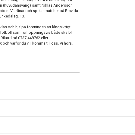
vin (huvudansvarig) samt Niklas Andersson
rstaben. Vi tränar och spelar matcher på Bravida
unkedalsg. 10.
las och hjälpa föreningen att långsiktigt
v fotboll som förhoppningsvis både ska bli
ll Rikard på 0737 448762 eller
t och varför du vill komma till oss. Vi hörs!