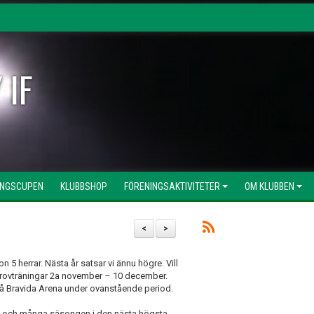
 IF
INGSCUPEN
KLUBBSHOP
FÖRENINGSAKTIVITETER
OM KLUBBEN
<
>
 5 herrar. Nästa år satsar vi ännu högre. Vill
provträningar 2a november – 10 december.
på Bravida Arena under ovanstående period.
re och många säsongen i den nästa högsta