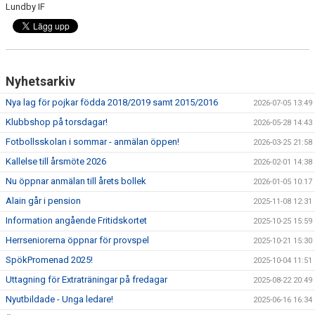
Lundby IF
Nyhetsarkiv
Nya lag för pojkar födda 2018/2019 samt 2015/2016
2026-07-05 13:49
Klubbshop på torsdagar!
2026-05-28 14:43
Fotbollsskolan i sommar - anmälan öppen!
2026-03-25 21:58
Kallelse till årsmöte 2026
2026-02-01 14:38
Nu öppnar anmälan till årets bollek
2026-01-05 10:17
Alain går i pension
2025-11-08 12:31
Information angående Fritidskortet
2025-10-25 15:59
Herrseniorerna öppnar för provspel
2025-10-21 15:30
SpökPromenad 2025!
2025-10-04 11:51
Uttagning för Extraträningar på fredagar
2025-08-22 20:49
Nyutbildade - Unga ledare!
2025-06-16 16:34