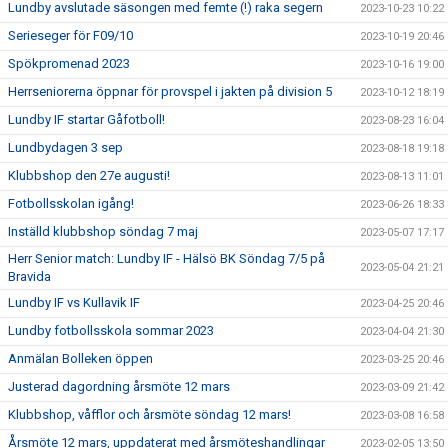
Lundby avslutade säsongen med femte (!) raka segern
2023-10-23 10:22
Serieseger för F09/10
2023-10-19 20:46
Spökpromenad 2023
2023-10-16 19:00
Herrseniorerna öppnar för provspel i jakten på division 5
2023-10-12 18:19
Lundby IF startar Gåfotboll!
2023-08-23 16:04
Lundbydagen 3 sep
2023-08-18 19:18
Klubbshop den 27e augusti!
2023-08-13 11:01
Fotbollsskolan igång!
2023-06-26 18:33
Inställd klubbshop söndag 7 maj
2023-05-07 17:17
Herr Senior match: Lundby IF - Hälsö BK Söndag 7/5 på
2023-05-04 21:21
Bravida
Lundby IF vs Kullavik IF
2023-04-25 20:46
Lundby fotbollsskola sommar 2023
2023-04-04 21:30
Anmälan Bolleken öppen
2023-03-25 20:46
Justerad dagordning årsmöte 12 mars
2023-03-09 21:42
Klubbshop, våfflor och årsmöte söndag 12 mars!
2023-03-08 16:58
Årsmöte 12 mars, uppdaterat med årsmöteshandlingar
2023-02-05 13:50