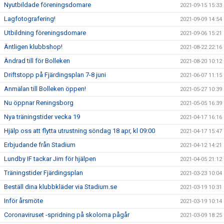
Nyutbildade föreningsdomare
2021-09-15 15:33
Lagfotografering!
2021-09-09 14:54
Utbildning föreningsdomare
2021-09-06 15:21
Äntligen klubbshop!
2021-08-22 22:16
Ändrad till för Bolleken
2021-08-20 10:12
Driftstopp på Fjärdingsplan 7-8 juni
2021-06-07 11:15
Anmälan till Bolleken öppen!
2021-05-27 10:39
Nu öppnar Reningsborg
2021-05-05 16:39
Nya träningstider vecka 19
2021-04-17 16:16
Hjälp oss att flytta utrustning söndag 18 apr, kl 09:00
2021-04-17 15:47
Erbjudande från Stadium
2021-04-12 14:21
Lundby IF tackar Jim för hjälpen
2021-04-05 21:12
Träningstider Fjärdingsplan
2021-03-23 10:04
Beställ dina klubbkläder via Stadium.se
2021-03-19 10:31
Inför årsmöte
2021-03-19 10:14
Coronaviruset -spridning på skolorna pågår
2021-03-09 18:25