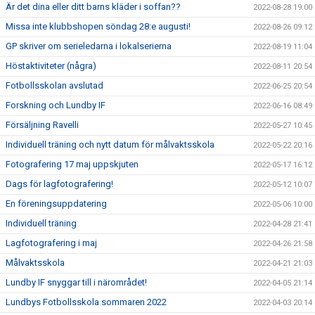
Är det dina eller ditt barns kläder i soffan??
2022-08-28 19:00
Missa inte klubbshopen söndag 28:e augusti!
2022-08-26 09:12
GP skriver om serieledarna i lokalserierna
2022-08-19 11:04
Höstaktiviteter (några)
2022-08-11 20:54
Fotbollsskolan avslutad
2022-06-25 20:54
Forskning och Lundby IF
2022-06-16 08:49
Försäljning Ravelli
2022-05-27 10:45
Individuell träning och nytt datum för målvaktsskola
2022-05-22 20:16
Fotografering 17 maj uppskjuten
2022-05-17 16:12
Dags för lagfotografering!
2022-05-12 10:07
En föreningsuppdatering
2022-05-06 10:00
Individuell träning
2022-04-28 21:41
Lagfotografering i maj
2022-04-26 21:58
Målvaktsskola
2022-04-21 21:03
Lundby IF snyggar till i närområdet!
2022-04-05 21:14
Lundbys Fotbollsskola sommaren 2022
2022-04-03 20:14