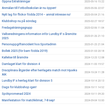
Öppna Extraträningar
2025-05-16 15:22
Anmälan till Fotbollsskolan är nu öppen!
2025-05-06 22:07
Nytt lag för flickor födda 2014 – anmäl intresse nu!
2025-05-04 21:16
Klubbshop nu på söndag
2025-02-27 18:57
Fredagsträningsgrupp
2025-02-06 11:04
Valberedningens information inför Lundby IF:s årsmöte
2025-01-26 21:10
2025
Personuppgiftsincident hos Sportadmin
2025-01-25 21:04
Bollek 2025 (för barn födda 2019)
2025-01-03 20:18
Kallelse till årsmöte
2024-12-25 12:08
Damlaget klart för division 4
2024-11-05 19:57
Disciplinära åtgärder efter herrlagets match mot Hjuviks
2024-10-24 11:28
AIK
Lundby IF:s herrlag klart för division 5
2024-10-14 20:13
Dags för klubbshop igen!
2024-10-11 14:52
Spökpromenad 2024
2024-10-11 09:20
Manifestation för matchklimat, 7-8 sep!
2024-09-04 10:00