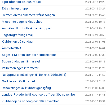
Tips inför hösten, 25% rabatt
2024-08-17 19:22
Extraträningsgrupp
2024-07-12 23:27
Herrseniorerna summerar vårsäsongen
2024-06-25 15:43
Missa inte dagens klubbshop
2024-06-02 10:45
Anmälan till fotbollsskolan är öppen!
2024-04-24 19:18
Lagfotografering i maj
2024-04-21 20:56
Klubbshop på söndag
2024-03-01 11:01
Årsmöte 2024
2024-02-20 16:01
Seger i HM-premiären för herrseniorerna!
2024-02-05 17:35
Supersöndagen närmar sig!
2024-02-01 15:13
Valberedningen informerar
2024-01-20 11:29
Nu öppnar anmälningen till Bollek (födda 2018)
2024-01-19 14:50
God Jul och Gott nytt år!
2023-12-24 01:23
Renoveringen av klubbstugan igång!
2023-11-30 14:03
Lundby IF bjuder in till sponsorträff den 30e november
2023-11-17 14:43
Klubbshop på söndag den 19e november
2023-11-16 13:59