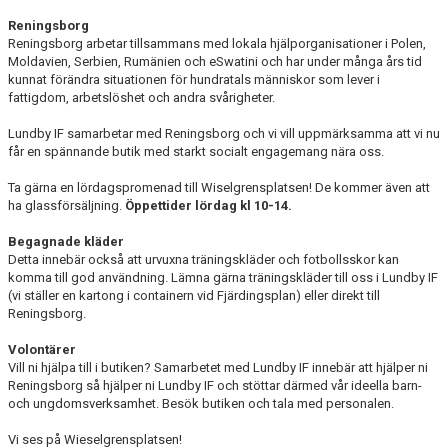
FÖRENINGSAKTIVITETER
Reningsborg
Reningsborg arbetar tillsammans med lokala hjälporganisationer i Polen,
OM KLUBBEN
Moldavien, Serbien, Rumänien och eSwatini och har under många års tid
kunnat förändra situationen för hundratals människor som lever i
fattigdom, arbetslöshet och andra svårigheter.
SAMARBETSPARTNERS
Lundby IF samarbetar med Reningsborg och vi vill uppmärksamma att vi nu
KONTAKT
får en spännande butik med starkt socialt engagemang nära oss.
Ta gärna en lördagspromenad till Wiselgrensplatsen! De kommer även att
ha glassförsäljning.
Öppettider lördag kl 10-14.
Begagnade kläder
Detta innebär också att urvuxna träningskläder och fotbollsskor kan
komma till god användning. Lämna gärna träningskläder till oss i Lundby IF
(vi ställer en kartong i containern vid Fjärdingsplan) eller direkt till
Reningsborg.
Volontärer
Vill ni hjälpa till i butiken? Samarbetet med Lundby IF innebär att hjälper ni
Reningsborg så hjälper ni Lundby IF och stöttar därmed vår ideella barn-
och ungdomsverksamhet. Besök butiken och tala med personalen.
Vi ses på Wieselgrensplatsen!