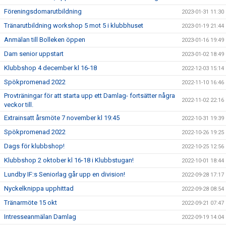
Föreningsdomarutbildning
2023-01-31 11:30
Tränarutbildning workshop 5 mot 5 i klubbhuset
2023-01-19 21:44
Anmälan till Bolleken öppen
2023-01-16 19:49
Dam senior uppstart
2023-01-02 18:49
Klubbshop 4 december kl 16-18
2022-12-03 15:14
Spökpromenad 2022
2022-11-10 16:46
Provträningar för att starta upp ett Damlag- fortsätter några
2022-11-02 22:16
veckor till.
Extrainsatt årsmöte 7 november kl 19:45
2022-10-31 19:39
Spökpromenad 2022
2022-10-26 19:25
Dags för klubbshop!
2022-10-25 12:56
Klubbshop 2 oktober kl 16-18 i Klubbstugan!
2022-10-01 18:44
Lundby IF:s Seniorlag går upp en division!
2022-09-28 17:17
Nyckelknippa upphittad
2022-09-28 08:54
Tränarmöte 15 okt
2022-09-21 07:47
Intresseanmälan Damlag
2022-09-19 14:04