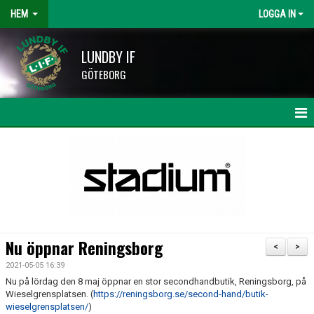
HEM
LOGGA IN
LUNDBY IF
GÖTEBORG
HEM
NYHETER
KALENDER
LAG OCH TRÄNARE
Nu öppnar Reningsborg
<
>
HISINGSCUPEN
2021-05-05 16:39
Nu på lördag den 8 maj öppnar en stor secondhandbutik, Reningsborg, på
KLUBBSHOP
Wieselgrensplatsen. (
https://reningsborg.se/second-hand/butik-
wieselgrensplatsen/
)