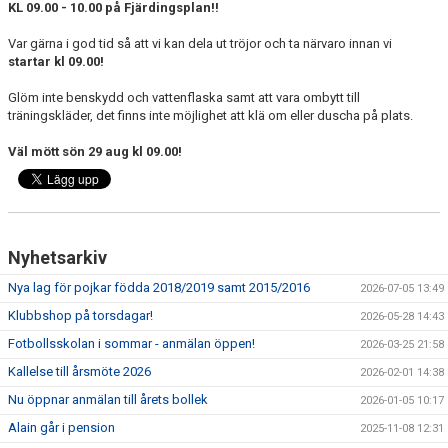
KL 09.00 - 10.00 på Fjärdingsplan!!
FÖRENINGSAKTIVITETER
Var gärna i god tid så att vi kan dela ut tröjor och ta närvaro innan vi
OM KLUBBEN
startar kl 09.00!
Glöm inte benskydd och vattenflaska samt att vara ombytt till
SAMARBETSPARTNERS
träningskläder, det finns inte möjlighet att klä om eller duscha på plats.
KONTAKT
Väl mött sön 29 aug kl 09.00!
Nyhetsarkiv
Nya lag för pojkar födda 2018/2019 samt 2015/2016
2026-07-05 13:49
Klubbshop på torsdagar!
2026-05-28 14:43
Fotbollsskolan i sommar - anmälan öppen!
2026-03-25 21:58
Kallelse till årsmöte 2026
2026-02-01 14:38
Nu öppnar anmälan till årets bollek
2026-01-05 10:17
Alain går i pension
2025-11-08 12:31