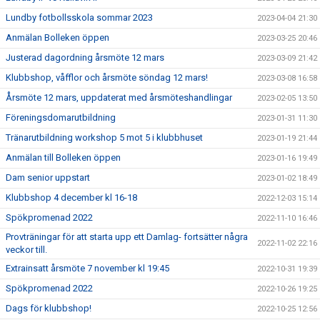
Lundby fotbollsskola sommar 2023
2023-04-04 21:30
Anmälan Bolleken öppen
2023-03-25 20:46
Justerad dagordning årsmöte 12 mars
2023-03-09 21:42
Klubbshop, våfflor och årsmöte söndag 12 mars!
2023-03-08 16:58
Årsmöte 12 mars, uppdaterat med årsmöteshandlingar
2023-02-05 13:50
Föreningsdomarutbildning
2023-01-31 11:30
Tränarutbildning workshop 5 mot 5 i klubbhuset
2023-01-19 21:44
Anmälan till Bolleken öppen
2023-01-16 19:49
Dam senior uppstart
2023-01-02 18:49
Klubbshop 4 december kl 16-18
2022-12-03 15:14
Spökpromenad 2022
2022-11-10 16:46
Provträningar för att starta upp ett Damlag- fortsätter några
2022-11-02 22:16
veckor till.
Extrainsatt årsmöte 7 november kl 19:45
2022-10-31 19:39
Spökpromenad 2022
2022-10-26 19:25
Dags för klubbshop!
2022-10-25 12:56