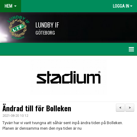
HEM
LOGGA IN
LUNDBY IF
GÖTEBORG
HEM
NYHETER
KALENDER
LAG OCH TRÄNARE
Ändrad till för Bolleken
<
>
HISINGSCUPEN
2021-08-20 10:12
Tyvärr har vi varit tvungna att såhär sent inpå ändra tiden på Bolleken.
KLUBBSHOP
Planen är densamma men den nya tiden är nu