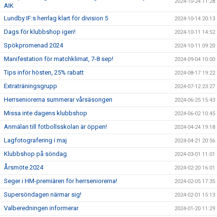
2024-10-24 11:28
AIK
Lundby IF:s herrlag klart för division 5
2024-10-14 20:13
Dags för klubbshop igen!
2024-10-11 14:52
Spökpromenad 2024
2024-10-11 09:20
Manifestation för matchklimat, 7-8 sep!
2024-09-04 10:00
Tips inför hösten, 25% rabatt
2024-08-17 19:22
Extraträningsgrupp
2024-07-12 23:27
Herrseniorerna summerar vårsäsongen
2024-06-25 15:43
Missa inte dagens klubbshop
2024-06-02 10:45
Anmälan till fotbollsskolan är öppen!
2024-04-24 19:18
Lagfotografering i maj
2024-04-21 20:56
Klubbshop på söndag
2024-03-01 11:01
Årsmöte 2024
2024-02-20 16:01
Seger i HM-premiären för herrseniorerna!
2024-02-05 17:35
Supersöndagen närmar sig!
2024-02-01 15:13
Valberedningen informerar
2024-01-20 11:29