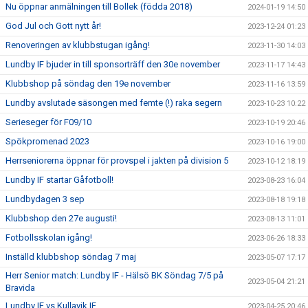
Nu öppnar anmälningen till Bollek (födda 2018)
2024-01-19 14:50
God Jul och Gott nytt år!
2023-12-24 01:23
Renoveringen av klubbstugan igång!
2023-11-30 14:03
Lundby IF bjuder in till sponsorträff den 30e november
2023-11-17 14:43
Klubbshop på söndag den 19e november
2023-11-16 13:59
Lundby avslutade säsongen med femte (!) raka segern
2023-10-23 10:22
Serieseger för F09/10
2023-10-19 20:46
Spökpromenad 2023
2023-10-16 19:00
Herrseniorerna öppnar för provspel i jakten på division 5
2023-10-12 18:19
Lundby IF startar Gåfotboll!
2023-08-23 16:04
Lundbydagen 3 sep
2023-08-18 19:18
Klubbshop den 27e augusti!
2023-08-13 11:01
Fotbollsskolan igång!
2023-06-26 18:33
Inställd klubbshop söndag 7 maj
2023-05-07 17:17
Herr Senior match: Lundby IF - Hälsö BK Söndag 7/5 på
2023-05-04 21:21
Bravida
Lundby IF vs Kullavik IF
2023-04-25 20:46