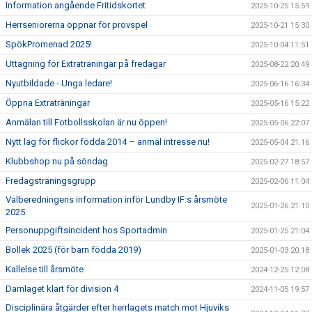
Information angående Fritidskortet
2025-10-25 15:59
Herrseniorerna öppnar för provspel
2025-10-21 15:30
SpökPromenad 2025!
2025-10-04 11:51
Uttagning för Extraträningar på fredagar
2025-08-22 20:49
Nyutbildade - Unga ledare!
2025-06-16 16:34
Öppna Extraträningar
2025-05-16 15:22
Anmälan till Fotbollsskolan är nu öppen!
2025-05-06 22:07
Nytt lag för flickor födda 2014 – anmäl intresse nu!
2025-05-04 21:16
Klubbshop nu på söndag
2025-02-27 18:57
Fredagsträningsgrupp
2025-02-06 11:04
Valberedningens information inför Lundby IF:s årsmöte
2025-01-26 21:10
2025
Personuppgiftsincident hos Sportadmin
2025-01-25 21:04
Bollek 2025 (för barn födda 2019)
2025-01-03 20:18
Kallelse till årsmöte
2024-12-25 12:08
Damlaget klart för division 4
2024-11-05 19:57
Disciplinära åtgärder efter herrlagets match mot Hjuviks