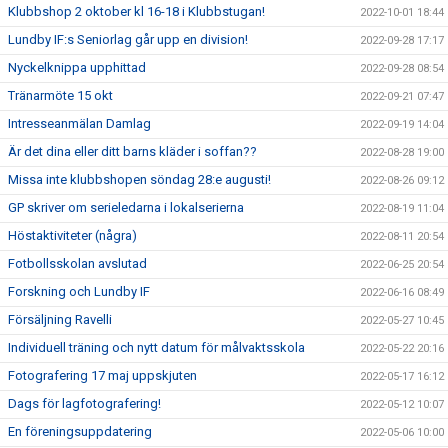
Klubbshop 2 oktober kl 16-18 i Klubbstugan!
2022-10-01 18:44
Lundby IF:s Seniorlag går upp en division!
2022-09-28 17:17
Nyckelknippa upphittad
2022-09-28 08:54
Tränarmöte 15 okt
2022-09-21 07:47
Intresseanmälan Damlag
2022-09-19 14:04
Är det dina eller ditt barns kläder i soffan??
2022-08-28 19:00
Missa inte klubbshopen söndag 28:e augusti!
2022-08-26 09:12
GP skriver om serieledarna i lokalserierna
2022-08-19 11:04
Höstaktiviteter (några)
2022-08-11 20:54
Fotbollsskolan avslutad
2022-06-25 20:54
Forskning och Lundby IF
2022-06-16 08:49
Försäljning Ravelli
2022-05-27 10:45
Individuell träning och nytt datum för målvaktsskola
2022-05-22 20:16
Fotografering 17 maj uppskjuten
2022-05-17 16:12
Dags för lagfotografering!
2022-05-12 10:07
En föreningsuppdatering
2022-05-06 10:00