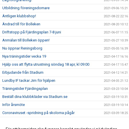
2021-09-09 14:54
Utbildning föreningsdomare
2021-09-06 15:21
Äntligen klubbshop!
2021-08-22 22:16
Ändrad till för Bolleken
2021-08-20 10:12
Driftstopp på Fjärdingsplan 7-8 juni
2021-06-07 11:15
Anmälan till Bolleken öppen!
2021-05-27 10:39
Nu öppnar Reningsborg
2021-05-05 16:39
Nya träningstider vecka 19
2021-04-17 16:16
Hjälp oss att flytta utrustning söndag 18 apr, kl 09:00
2021-04-17 15:47
Erbjudande från Stadium
2021-04-12 14:21
Lundby IF tackar Jim för hjälpen
2021-04-05 21:12
Träningstider Fjärdingsplan
2021-03-23 10:04
Beställ dina klubbkläder via Stadium.se
2021-03-19 10:31
Inför årsmöte
2021-03-19 10:14
Coronaviruset -spridning på skolorna pågår
2021-03-09 18:25
Ny sponsor
2021-03-05 10:11
Årsmöte 21 mars