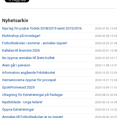
FÖRENINGSAKTIVITETER
OM KLUBBEN
Nyhetsarkiv
SAMARBETSPARTNERS
Nya lag för pojkar födda 2018/2019 samt 2015/2016
2026-07-05 13:49
Klubbshop på torsdagar!
2026-05-28 14:43
KONTAKT
Fotbollsskolan i sommar - anmälan öppen!
2026-03-25 21:58
Kallelse till årsmöte 2026
2026-02-01 14:38
Nu öppnar anmälan till årets bollek
2026-01-05 10:17
Alain går i pension
2025-11-08 12:31
Information angående Fritidskortet
2025-10-25 15:59
Herrseniorerna öppnar för provspel
2025-10-21 15:30
SpökPromenad 2025!
2025-10-04 11:51
Uttagning för Extraträningar på fredagar
2025-08-22 20:49
Nyutbildade - Unga ledare!
2025-06-16 16:34
Öppna Extraträningar
2025-05-16 15:22
Anmälan till Fotbollsskolan är nu öppen!
2025-05-06 22:07