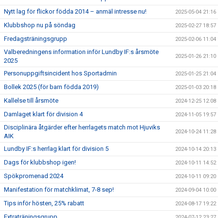
Nytt lag för flickor födda 2014 – anmäl intresse nu!
2025-05-04 21:16
Klubbshop nu på söndag
2025-02-27 18:57
Fredagsträningsgrupp
2025-02-06 11:04
Valberedningens information inför Lundby IF:s årsmöte
2025-01-26 21:10
2025
Personuppgiftsincident hos Sportadmin
2025-01-25 21:04
Bollek 2025 (för barn födda 2019)
2025-01-03 20:18
Kallelse till årsmöte
2024-12-25 12:08
Damlaget klart för division 4
2024-11-05 19:57
Disciplinära åtgärder efter herrlagets match mot Hjuviks
2024-10-24 11:28
AIK
Lundby IF:s herrlag klart för division 5
2024-10-14 20:13
Dags för klubbshop igen!
2024-10-11 14:52
Spökpromenad 2024
2024-10-11 09:20
Manifestation för matchklimat, 7-8 sep!
2024-09-04 10:00
Tips inför hösten, 25% rabatt
2024-08-17 19:22
Extraträningsgrupp
2024-07-12 23:27