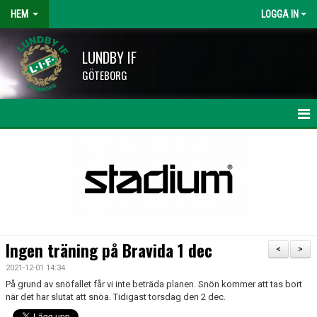
HEM
LOGGA IN
LUNDBY IF
GÖTEBORG
HEM
NYHETER
KALENDER
LAG OCH TRÄNARE
Ingen träning på Bravida 1 dec
<
>
HISINGSCUPEN
2021-12-01 14:34
På grund av snöfallet får vi inte beträda planen. Snön kommer att tas bort
KLUBBSHOP
när det har slutat att snöa. Tidigast torsdag den 2 dec.