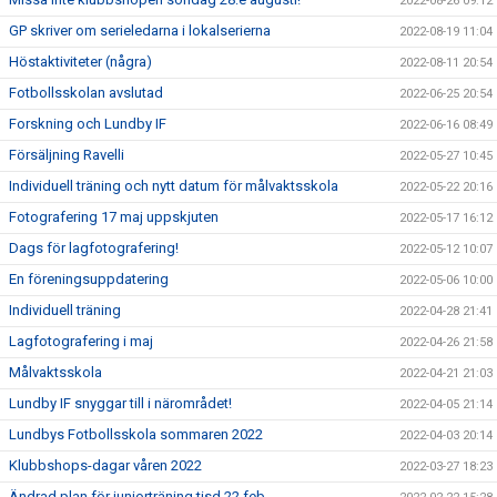
2022-08-26 09:12
GP skriver om serieledarna i lokalserierna
2022-08-19 11:04
Höstaktiviteter (några)
2022-08-11 20:54
Fotbollsskolan avslutad
2022-06-25 20:54
Forskning och Lundby IF
2022-06-16 08:49
Försäljning Ravelli
2022-05-27 10:45
Individuell träning och nytt datum för målvaktsskola
2022-05-22 20:16
Fotografering 17 maj uppskjuten
2022-05-17 16:12
Dags för lagfotografering!
2022-05-12 10:07
En föreningsuppdatering
2022-05-06 10:00
Individuell träning
2022-04-28 21:41
Lagfotografering i maj
2022-04-26 21:58
Målvaktsskola
2022-04-21 21:03
Lundby IF snyggar till i närområdet!
2022-04-05 21:14
Lundbys Fotbollsskola sommaren 2022
2022-04-03 20:14
Klubbshops-dagar våren 2022
2022-03-27 18:23
Ändrad plan för juniorträning tisd 22 feb