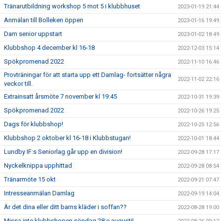
Tränarutbildning workshop 5 mot 5 i klubbhuset
2023-01-19 21:44
Anmälan till Bolleken öppen
2023-01-16 19:49
Dam senior uppstart
2023-01-02 18:49
Klubbshop 4 december kl 16-18
2022-12-03 15:14
Spökpromenad 2022
2022-11-10 16:46
Provträningar för att starta upp ett Damlag- fortsätter några
2022-11-02 22:16
veckor till.
Extrainsatt årsmöte 7 november kl 19:45
2022-10-31 19:39
Spökpromenad 2022
2022-10-26 19:25
Dags för klubbshop!
2022-10-25 12:56
Klubbshop 2 oktober kl 16-18 i Klubbstugan!
2022-10-01 18:44
Lundby IF:s Seniorlag går upp en division!
2022-09-28 17:17
Nyckelknippa upphittad
2022-09-28 08:54
Tränarmöte 15 okt
2022-09-21 07:47
Intresseanmälan Damlag
2022-09-19 14:04
Är det dina eller ditt barns kläder i soffan??
2022-08-28 19:00
Missa inte klubbshopen söndag 28:e augusti!