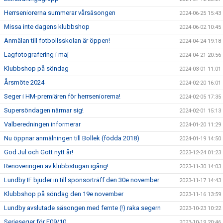
Herrseniorerna summerar vårsäsongen
2024-06-25 15:43
Missa inte dagens klubbshop
2024-06-02 10:45
Anmälan till fotbollsskolan är öppen!
2024-04-24 19:18
Lagfotografering i maj
2024-04-21 20:56
Klubbshop på söndag
2024-03-01 11:01
Årsmöte 2024
2024-02-20 16:01
Seger i HM-premiären för herrseniorerna!
2024-02-05 17:35
Supersöndagen närmar sig!
2024-02-01 15:13
Valberedningen informerar
2024-01-20 11:29
Nu öppnar anmälningen till Bollek (födda 2018)
2024-01-19 14:50
God Jul och Gott nytt år!
2023-12-24 01:23
Renoveringen av klubbstugan igång!
2023-11-30 14:03
Lundby IF bjuder in till sponsorträff den 30e november
2023-11-17 14:43
Klubbshop på söndag den 19e november
2023-11-16 13:59
Lundby avslutade säsongen med femte (!) raka segern
2023-10-23 10:22
Serieseger för F09/10
2023-10-19 20:46