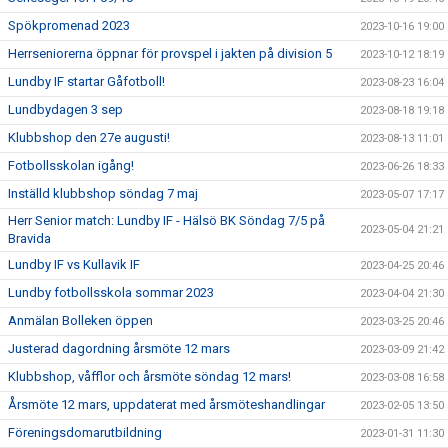
Spökpromenad 2023
2023-10-16 19:00
Herrseniorerna öppnar för provspel i jakten på division 5
2023-10-12 18:19
Lundby IF startar Gåfotboll!
2023-08-23 16:04
Lundbydagen 3 sep
2023-08-18 19:18
Klubbshop den 27e augusti!
2023-08-13 11:01
Fotbollsskolan igång!
2023-06-26 18:33
Inställd klubbshop söndag 7 maj
2023-05-07 17:17
Herr Senior match: Lundby IF - Hälsö BK Söndag 7/5 på
2023-05-04 21:21
Bravida
Lundby IF vs Kullavik IF
2023-04-25 20:46
Lundby fotbollsskola sommar 2023
2023-04-04 21:30
Anmälan Bolleken öppen
2023-03-25 20:46
Justerad dagordning årsmöte 12 mars
2023-03-09 21:42
Klubbshop, våfflor och årsmöte söndag 12 mars!
2023-03-08 16:58
Årsmöte 12 mars, uppdaterat med årsmöteshandlingar
2023-02-05 13:50
Föreningsdomarutbildning
2023-01-31 11:30