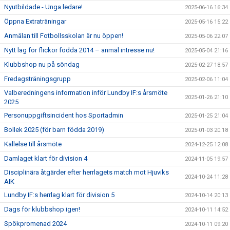
Nyutbildade - Unga ledare!
2025-06-16 16:34
Öppna Extraträningar
2025-05-16 15:22
Anmälan till Fotbollsskolan är nu öppen!
2025-05-06 22:07
Nytt lag för flickor födda 2014 – anmäl intresse nu!
2025-05-04 21:16
Klubbshop nu på söndag
2025-02-27 18:57
Fredagsträningsgrupp
2025-02-06 11:04
Valberedningens information inför Lundby IF:s årsmöte
2025-01-26 21:10
2025
Personuppgiftsincident hos Sportadmin
2025-01-25 21:04
Bollek 2025 (för barn födda 2019)
2025-01-03 20:18
Kallelse till årsmöte
2024-12-25 12:08
Damlaget klart för division 4
2024-11-05 19:57
Disciplinära åtgärder efter herrlagets match mot Hjuviks
2024-10-24 11:28
AIK
Lundby IF:s herrlag klart för division 5
2024-10-14 20:13
Dags för klubbshop igen!
2024-10-11 14:52
Spökpromenad 2024
2024-10-11 09:20