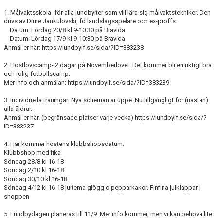
FÖRENINGSAKTIVITETER
1. Målvaktsskola- för alla lundbyiter som vill lära sig målvaktstekniker. Den
drivs av Dime Jankulovski, fd landslagsspelare och ex-proffs.
OM KLUBBEN
Datum: Lördag 20/8 kl 9-10:30 på Bravida
Datum: Lördag 17/9 kl 9-10:30 på Bravida
Anmäl er här: https://lundbyif.se/sida/?ID=383238
SAMARBETSPARTNERS
2. Höstlovscamp- 2 dagar på Novemberlovet. Det kommer bli en riktigt bra
KONTAKT
och rolig fotbollscamp.
Mer info och anmälan: https://lundbyif.se/sida/?ID=383239:
3. Individuella träningar: Nya scheman är uppe. Nu tillgängligt för (nästan)
alla åldrar.
Anmäl er här. (begränsade platser varje vecka) https://lundbyif.se/sida/?
ID=383237
4. Här kommer höstens klubbshopsdatum:
Klubbshop med fika
Söndag 28/8 kl 16-18
Söndag 2/10 kl 16-18
Söndag 30/10 kl 16-18
Söndag 4/12 kl 16-18 jultema glögg o pepparkakor. Finfina julklappar i
shoppen
5. Lundbydagen planeras till 11/9. Mer info kommer, men vi kan behöva lite