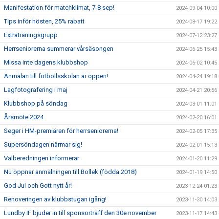
Manifestation för matchklimat, 7-8 sep!
2024-09-04 10:00
Tips inför hösten, 25% rabatt
2024-08-17 19:22
Extraträningsgrupp
2024-07-12 23:27
Herrseniorerna summerar vårsäsongen
2024-06-25 15:43
Missa inte dagens klubbshop
2024-06-02 10:45
Anmälan till fotbollsskolan är öppen!
2024-04-24 19:18
Lagfotografering i maj
2024-04-21 20:56
Klubbshop på söndag
2024-03-01 11:01
Årsmöte 2024
2024-02-20 16:01
Seger i HM-premiären för herrseniorerna!
2024-02-05 17:35
Supersöndagen närmar sig!
2024-02-01 15:13
Valberedningen informerar
2024-01-20 11:29
Nu öppnar anmälningen till Bollek (födda 2018)
2024-01-19 14:50
God Jul och Gott nytt år!
2023-12-24 01:23
Renoveringen av klubbstugan igång!
2023-11-30 14:03
Lundby IF bjuder in till sponsorträff den 30e november
2023-11-17 14:43