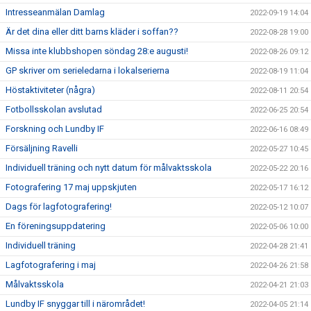
Intresseanmälan Damlag
2022-09-19 14:04
Är det dina eller ditt barns kläder i soffan??
2022-08-28 19:00
Missa inte klubbshopen söndag 28:e augusti!
2022-08-26 09:12
GP skriver om serieledarna i lokalserierna
2022-08-19 11:04
Höstaktiviteter (några)
2022-08-11 20:54
Fotbollsskolan avslutad
2022-06-25 20:54
Forskning och Lundby IF
2022-06-16 08:49
Försäljning Ravelli
2022-05-27 10:45
Individuell träning och nytt datum för målvaktsskola
2022-05-22 20:16
Fotografering 17 maj uppskjuten
2022-05-17 16:12
Dags för lagfotografering!
2022-05-12 10:07
En föreningsuppdatering
2022-05-06 10:00
Individuell träning
2022-04-28 21:41
Lagfotografering i maj
2022-04-26 21:58
Målvaktsskola
2022-04-21 21:03
Lundby IF snyggar till i närområdet!
2022-04-05 21:14