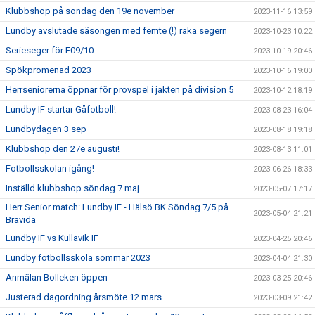
Klubbshop på söndag den 19e november
2023-11-16 13:59
Lundby avslutade säsongen med femte (!) raka segern
2023-10-23 10:22
Serieseger för F09/10
2023-10-19 20:46
Spökpromenad 2023
2023-10-16 19:00
Herrseniorerna öppnar för provspel i jakten på division 5
2023-10-12 18:19
Lundby IF startar Gåfotboll!
2023-08-23 16:04
Lundbydagen 3 sep
2023-08-18 19:18
Klubbshop den 27e augusti!
2023-08-13 11:01
Fotbollsskolan igång!
2023-06-26 18:33
Inställd klubbshop söndag 7 maj
2023-05-07 17:17
Herr Senior match: Lundby IF - Hälsö BK Söndag 7/5 på
2023-05-04 21:21
Bravida
Lundby IF vs Kullavik IF
2023-04-25 20:46
Lundby fotbollsskola sommar 2023
2023-04-04 21:30
Anmälan Bolleken öppen
2023-03-25 20:46
Justerad dagordning årsmöte 12 mars
2023-03-09 21:42