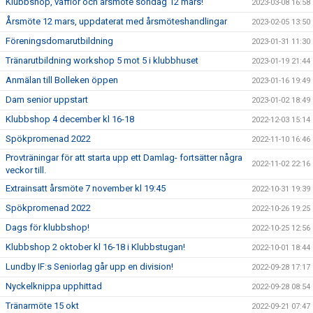
Klubbshop, våfflor och årsmöte söndag 12 mars!
2023-03-08 16:58
Årsmöte 12 mars, uppdaterat med årsmöteshandlingar
2023-02-05 13:50
Föreningsdomarutbildning
2023-01-31 11:30
Tränarutbildning workshop 5 mot 5 i klubbhuset
2023-01-19 21:44
Anmälan till Bolleken öppen
2023-01-16 19:49
Dam senior uppstart
2023-01-02 18:49
Klubbshop 4 december kl 16-18
2022-12-03 15:14
Spökpromenad 2022
2022-11-10 16:46
Provträningar för att starta upp ett Damlag- fortsätter några
2022-11-02 22:16
veckor till.
Extrainsatt årsmöte 7 november kl 19:45
2022-10-31 19:39
Spökpromenad 2022
2022-10-26 19:25
Dags för klubbshop!
2022-10-25 12:56
Klubbshop 2 oktober kl 16-18 i Klubbstugan!
2022-10-01 18:44
Lundby IF:s Seniorlag går upp en division!
2022-09-28 17:17
Nyckelknippa upphittad
2022-09-28 08:54
Tränarmöte 15 okt
2022-09-21 07:47