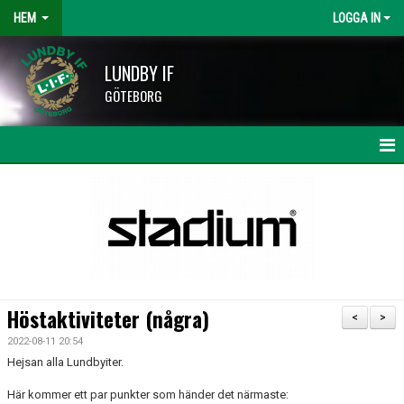
HEM
LOGGA IN
LUNDBY IF
GÖTEBORG
HEM
NYHETER
KALENDER
LAG OCH TRÄNARE
Höstaktiviteter (några)
<
>
HISINGSCUPEN
2022-08-11 20:54
Hejsan alla Lundbyiter.
KLUBBSHOP
Här kommer ett par punkter som händer det närmaste: