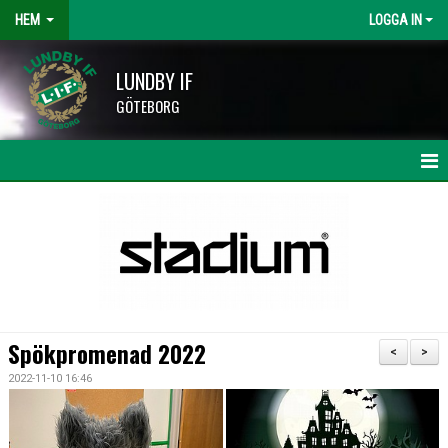
HEM
LOGGA IN
LUNDBY IF
GÖTEBORG
HEM
NYHETER
KALENDER
LAG OCH TRÄNARE
Spökpromenad 2022
<
>
HISINGSCUPEN
2022-11-10 16:46
KLUBBSHOP