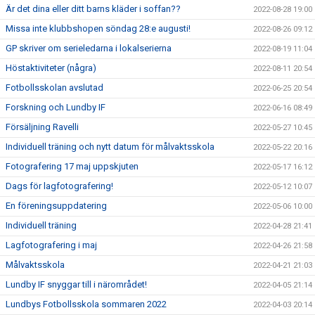
Är det dina eller ditt barns kläder i soffan??
2022-08-28 19:00
Missa inte klubbshopen söndag 28:e augusti!
2022-08-26 09:12
GP skriver om serieledarna i lokalserierna
2022-08-19 11:04
Höstaktiviteter (några)
2022-08-11 20:54
Fotbollsskolan avslutad
2022-06-25 20:54
Forskning och Lundby IF
2022-06-16 08:49
Försäljning Ravelli
2022-05-27 10:45
Individuell träning och nytt datum för målvaktsskola
2022-05-22 20:16
Fotografering 17 maj uppskjuten
2022-05-17 16:12
Dags för lagfotografering!
2022-05-12 10:07
En föreningsuppdatering
2022-05-06 10:00
Individuell träning
2022-04-28 21:41
Lagfotografering i maj
2022-04-26 21:58
Målvaktsskola
2022-04-21 21:03
Lundby IF snyggar till i närområdet!
2022-04-05 21:14
Lundbys Fotbollsskola sommaren 2022
2022-04-03 20:14