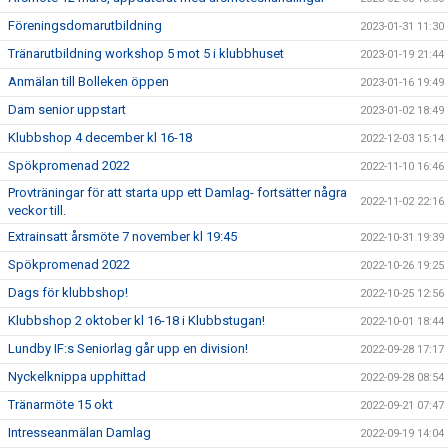
Föreningsdomarutbildning
2023-01-31 11:30
Tränarutbildning workshop 5 mot 5 i klubbhuset
2023-01-19 21:44
Anmälan till Bolleken öppen
2023-01-16 19:49
Dam senior uppstart
2023-01-02 18:49
Klubbshop 4 december kl 16-18
2022-12-03 15:14
Spökpromenad 2022
2022-11-10 16:46
Provträningar för att starta upp ett Damlag- fortsätter några
2022-11-02 22:16
veckor till.
Extrainsatt årsmöte 7 november kl 19:45
2022-10-31 19:39
Spökpromenad 2022
2022-10-26 19:25
Dags för klubbshop!
2022-10-25 12:56
Klubbshop 2 oktober kl 16-18 i Klubbstugan!
2022-10-01 18:44
Lundby IF:s Seniorlag går upp en division!
2022-09-28 17:17
Nyckelknippa upphittad
2022-09-28 08:54
Tränarmöte 15 okt
2022-09-21 07:47
Intresseanmälan Damlag
2022-09-19 14:04