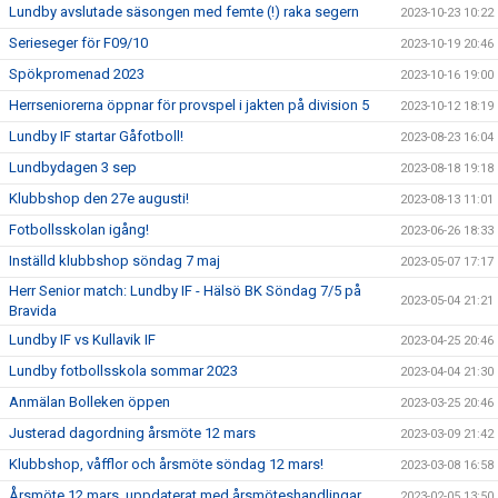
Lundby avslutade säsongen med femte (!) raka segern
2023-10-23 10:22
Serieseger för F09/10
2023-10-19 20:46
Spökpromenad 2023
2023-10-16 19:00
Herrseniorerna öppnar för provspel i jakten på division 5
2023-10-12 18:19
Lundby IF startar Gåfotboll!
2023-08-23 16:04
Lundbydagen 3 sep
2023-08-18 19:18
Klubbshop den 27e augusti!
2023-08-13 11:01
Fotbollsskolan igång!
2023-06-26 18:33
Inställd klubbshop söndag 7 maj
2023-05-07 17:17
Herr Senior match: Lundby IF - Hälsö BK Söndag 7/5 på
2023-05-04 21:21
Bravida
Lundby IF vs Kullavik IF
2023-04-25 20:46
Lundby fotbollsskola sommar 2023
2023-04-04 21:30
Anmälan Bolleken öppen
2023-03-25 20:46
Justerad dagordning årsmöte 12 mars
2023-03-09 21:42
Klubbshop, våfflor och årsmöte söndag 12 mars!
2023-03-08 16:58
Årsmöte 12 mars, uppdaterat med årsmöteshandlingar
2023-02-05 13:50