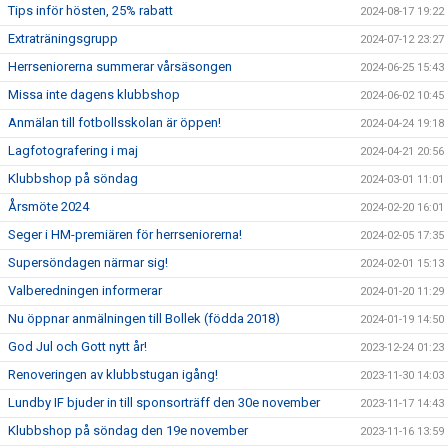
Tips inför hösten, 25% rabatt
2024-08-17 19:22
Extraträningsgrupp
2024-07-12 23:27
Herrseniorerna summerar vårsäsongen
2024-06-25 15:43
Missa inte dagens klubbshop
2024-06-02 10:45
Anmälan till fotbollsskolan är öppen!
2024-04-24 19:18
Lagfotografering i maj
2024-04-21 20:56
Klubbshop på söndag
2024-03-01 11:01
Årsmöte 2024
2024-02-20 16:01
Seger i HM-premiären för herrseniorerna!
2024-02-05 17:35
Supersöndagen närmar sig!
2024-02-01 15:13
Valberedningen informerar
2024-01-20 11:29
Nu öppnar anmälningen till Bollek (födda 2018)
2024-01-19 14:50
God Jul och Gott nytt år!
2023-12-24 01:23
Renoveringen av klubbstugan igång!
2023-11-30 14:03
Lundby IF bjuder in till sponsorträff den 30e november
2023-11-17 14:43
Klubbshop på söndag den 19e november
2023-11-16 13:59