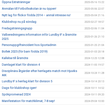
Öppna Extraträningar
2025-05-16 15:22
Anmälan till Fotbollsskolan är nu öppen!
2025-05-06 22:07
Nytt lag för flickor födda 2014 – anmäl intresse nu!
2025-05-04 21:16
Klubbshop nu på söndag
2025-02-27 18:57
Fredagsträningsgrupp
2025-02-06 11:04
Valberedningens information inför Lundby IF:s årsmöte
2025-01-26 21:10
2025
Personuppgiftsincident hos Sportadmin
2025-01-25 21:04
Bollek 2025 (för barn födda 2019)
2025-01-03 20:18
Kallelse till årsmöte
2024-12-25 12:08
Damlaget klart för division 4
2024-11-05 19:57
Disciplinära åtgärder efter herrlagets match mot Hjuviks
2024-10-24 11:28
AIK
Lundby IF:s herrlag klart för division 5
2024-10-14 20:13
Dags för klubbshop igen!
2024-10-11 14:52
Spökpromenad 2024
2024-10-11 09:20
Manifestation för matchklimat, 7-8 sep!
2024-09-04 10:00