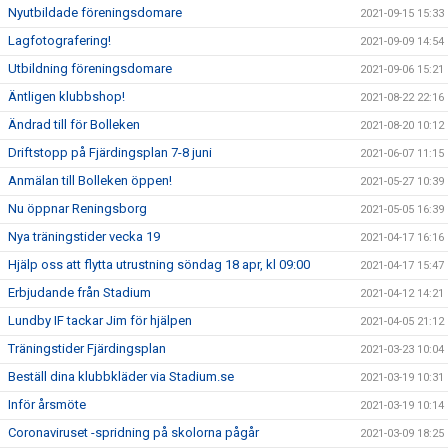
Nyutbildade föreningsdomare
2021-09-15 15:33
Lagfotografering!
2021-09-09 14:54
Utbildning föreningsdomare
2021-09-06 15:21
Äntligen klubbshop!
2021-08-22 22:16
Ändrad till för Bolleken
2021-08-20 10:12
Driftstopp på Fjärdingsplan 7-8 juni
2021-06-07 11:15
Anmälan till Bolleken öppen!
2021-05-27 10:39
Nu öppnar Reningsborg
2021-05-05 16:39
Nya träningstider vecka 19
2021-04-17 16:16
Hjälp oss att flytta utrustning söndag 18 apr, kl 09:00
2021-04-17 15:47
Erbjudande från Stadium
2021-04-12 14:21
Lundby IF tackar Jim för hjälpen
2021-04-05 21:12
Träningstider Fjärdingsplan
2021-03-23 10:04
Beställ dina klubbkläder via Stadium.se
2021-03-19 10:31
Inför årsmöte
2021-03-19 10:14
Coronaviruset -spridning på skolorna pågår
2021-03-09 18:25